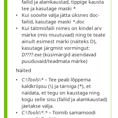
failid ja alamkaustad, tippige kausta
tee ja kasutage maski
*
Kui soovite välja jätta üksnes doc-
failid, kasutage maski
*.doc
Kui täitmisfaili nimes on kindel arv
märke (mis muutuvad) ning te teate
ainult esimest märki (näiteks D),
kasutage järgmist vormingut:
D????.exe
(küsimärgid asendavad
puuduvaid/teadmata märke)
Näited
C:\Tools\*
– Tee peab lõppema
kaldkriipsu
(\)
ja tärniga
(*)
, et
näidata, et tegu on kaustaga ning
kogu selle sisu (failid ja alamkaustad)
jäetakse välja.
C:\Tools\*.*
– Toimib samamoodi