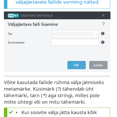
väljajäetavate failide vorming näited
.
Võite kasutada failide rühma välja jätmiseks
metamärke. Küsimärk (
?
) tähendab üht
tähemärki, tärn (
*
) aga stringi, milles pole
mitte ühtegi või on mitu tähemärki.
Kui soovite välja jätta kausta kõik