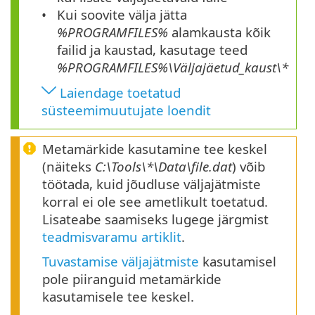
Kui soovite välja jätta
%PROGRAMFILES%
alamkausta kõik
failid ja kaustad, kasutage teed
%PROGRAMFILES%\
Väljajäetud_kaust
\*
Laiendage toetatud
süsteemimuutujate loendit
Metamärkide kasutamine tee keskel
(näiteks
C:\Tools\*\Data\file.dat
) võib
töötada, kuid jõudluse väljajätmiste
korral ei ole see ametlikult toetatud.
Lisateabe saamiseks lugege järgmist
teadmisvaramu artiklit
.
Tuvastamise väljajätmiste
kasutamisel
pole piiranguid metamärkide
kasutamisele tee keskel.