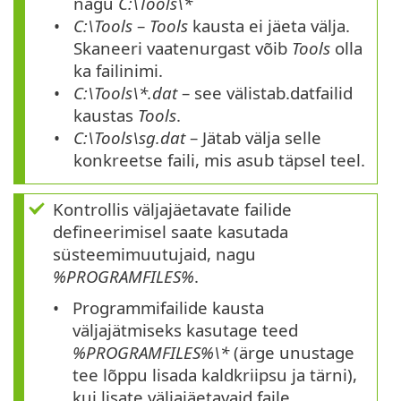
nagu
C:\Tools\*
C:\Tools
–
Tools
kausta ei jäeta välja.
Skaneeri vaatenurgast võib
Tools
olla
ka failinimi.
C:\Tools\*.dat
– see välistab
.dat
failid
kaustas
Tools
.
C:\Tools\sg.dat
– Jätab välja selle
konkreetse faili, mis asub täpsel teel.
Kontrollis väljajäetavate failide
defineerimisel saate kasutada
süsteemimuutujaid, nagu
%PROGRAMFILES%
.
Programmifailide kausta
väljajätmiseks kasutage teed
%PROGRAMFILES%\*
(ärge unustage
tee lõppu lisada kaldkriipsu ja tärni),
kui lisate väljajäetavaid faile