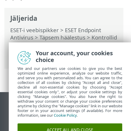
Jäljerida
ESET-i veebispikker
>
ESET Endpoint
Antivirus
>
Täpsem häälestus
>
Kontrollid
>
Väljajäetavad failid
>
Jõudluse
väljajätmised
> Jõudluse väljajätmiste
Your account, your cookies
lisamine või muutmine
choice
We and our partners use cookies to give you the best
optimized online experience, analyze our website traffic,
and serve you with personalized ads. You can agree to the
collection of all cookies by clicking "Accept all and close",
decline all non-essential cookies by choosing "Accept
essential cookies only", or adjust your cookie settings by
clicking "Manage cookies". You also have the right to
withdraw your consent or change your cookie preferences
Vaata tavaarvutile mõeldud veebilehte
anytime by clicking the "Manage cookies" link in our website
footer or in your account settings (if available). For more
End of Life
information, see our
Cookie Policy
.
ESET-i teabebaas
ESET-i foorum
ACCEPT ALL AND CLOSE