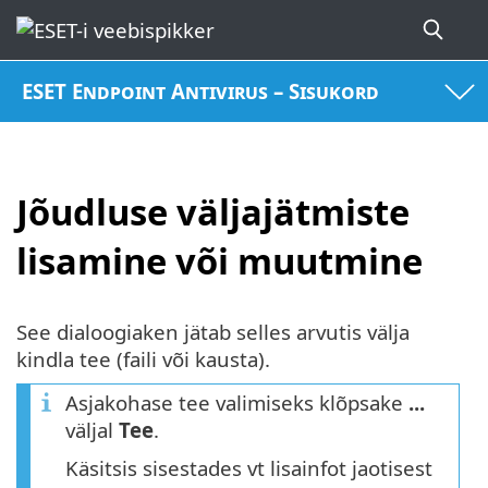
ESET Endpoint Antivirus – Sisukord
Jõudluse väljajätmiste
lisamine või muutmine
See dialoogiaken jätab selles arvutis välja
kindla tee (faili või kausta).
Asjakohase tee valimiseks klõpsake
...
väljal
Tee
.
Käsitsis sisestades vt lisainfot jaotisest