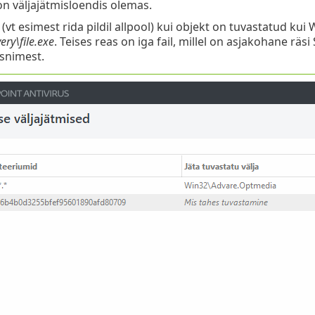
on väljajätmisloendis olemas.
 (vt esimest rida pildil allpool) kui objekt on tuvastatud ku
ery\file.exe
. Teises reas on iga fail, millel on asjakohane räs
snimest.