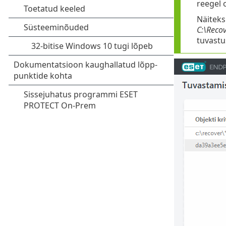
reegel 
Näiteks
C:\Recov
tuvastu