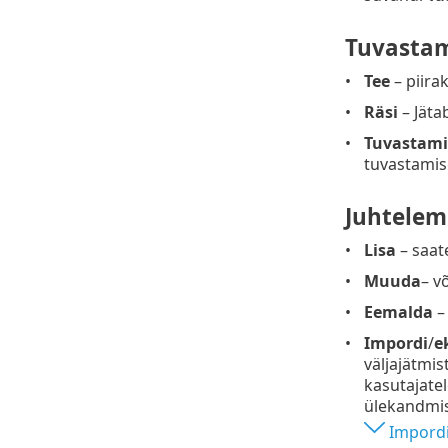
Tuvastam
Tee
– piira
Räsi
– Jätab
Tuvastami
tuvastamise
Juhtelem
Lisa
– saat
Muuda
– v
Eemalda
– 
Impordi
/
e
väljajätmi
kasutajate
ülekandmis
Impordi