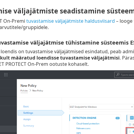
ise väljajätmiste seadistamine süstee
T On-Premi
tuvastamise väljajätmiste haldusviisard
– looge 
rvutitele/gruppidele.
uvastamise väljajätmise tühistamine süsteemis
 loendis on tuvastamise väljajätmised esindatud, peab adm
ikult määratud loendisse tuvastamise väljajätmisi
. Pära
ET PROTECT On-Prem ootuste kohaselt.