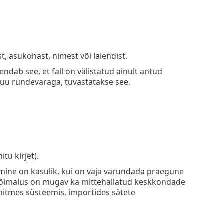
st, asukohast, nimest või laiendist.
endab see, et fail on välistatud ainult antud
 muu ründevaraga, tuvastatakse see.
tu kirjet).
imine on kasulik, kui on vaja varundada praegune
e võimalus on mugav ka mittehallatud keskkondade
mitmes süsteemis, importides sätete