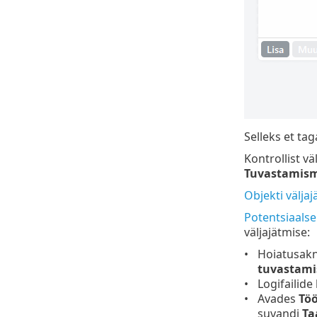
Selleks et tag
Kontrollist vä
Tuvastamis
Objekti väljaj
Potentsiaalse
väljajätmise:
Hoiatusakn
tuvastami
Logifailid
Avades
Töö
suvandi
Ta