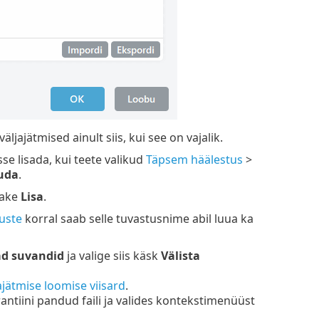
jajätmised ainult siis, kui see on vajalik.
sse lisada, kui teete valikud
Täpsem häälestus
>
uda
.
sake
Lisa
.
duste
korral saab selle tuvastusnime abil luua ka
d suvandid
ja valige siis käsk
Välista
ajätmise loomise viisard
.
ntiini pandud faili ja valides kontekstimenüüst