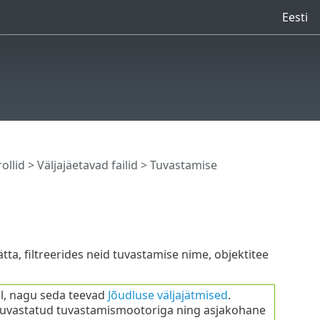
Eesti
ollid
>
Väljajäetavad failid
> Tuvastamise
jätta, filtreerides neid tuvastamise nime, objektitee
isil, nagu seda teevad
Jõudluse väljajätmised
.
n tuvastatud tuvastamismootoriga ning asjakohane