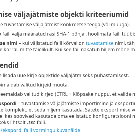
ise väljajätmiste objekti kriteeriumid
ke tuvastamise väljajätmist konkreetse teega (või muuga).
 faili välja määratud räsi SHA-1 põhjal, hoolimata faili tüübi
se nimi
– kui välistatud faili kõrval on
tuvastamise
nimi, täh
 korral, mitte täielikult. Kui see fail nakatub hiljem mõne
endid
e lisada uue kirje objektide väljajätmiseks puhastamisest.
õimaldab valitud kirjeid muuta.
eemaldab valitud kirjed (CTRL + Klõpsake nuppu, et valida mi
kspordi
– tuvastamise väljajätmiste importimine ja eksport
ste komplekt, et seda hiljem kasutada. Sätete eksportimis
le, kes soovivad kasutada oma eelistatud konfiguratsiooni 
eks lihtsalt
.txt
-faili.
/ekspordi faili vormingu kuvanäide