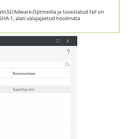
i Win32/Adware.Optmedia ja tuvastatud fail on
i SHA-1, alati välajajäetud hoolimata