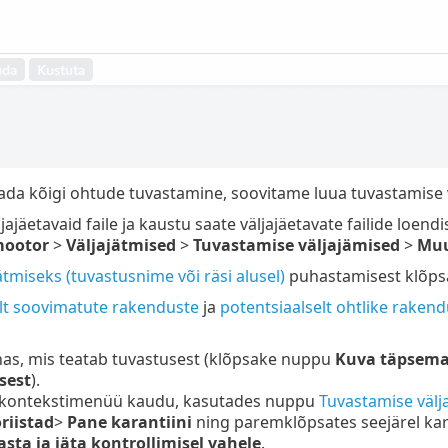
ada kõigi ohtude tuvastamine, soovitame luua tuvastamise väl
ljajäetavaid faile ja kaustu saate väljajäetavate failide loendi
mootor
>
Väljajätmised
>
Tuvastamise väljajämised
>
Mu
ätmiseks (tuvastusnime või räsi alusel)
puhastamisest klõp
lt soovimatute rakenduste
ja
potentsiaalselt ohtlike raken
as, mis teatab tuvastusest (klõpsake nuppu
Kuva täpsema
sest
).
e kontekstimenüü kaudu, kasutades nuppu
Tuvastamise välj
riistad
>
Pane karantiini
ning paremklõpsates seejärel kara
asta ja jäta kontrollimisel vahele
.