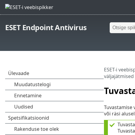
ESET Endpoint Antivirus
ESET-i veebis
väljajätmised
Tuvast
Tuvastamise v
või räsi alusel
Tuvastam
Tuvasta