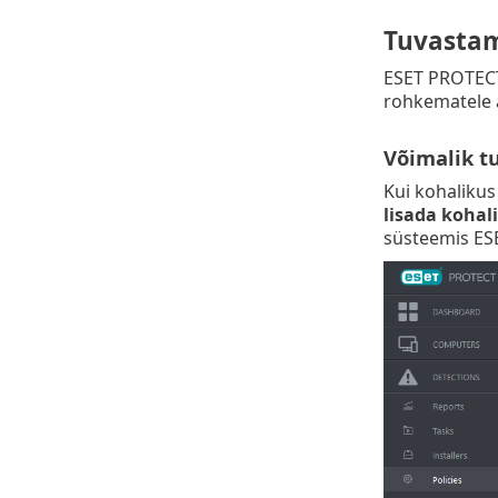
Tuvastam
ESET PROTEC
rohkematele a
Võimalik t
Kui kohalikus
lisada kohal
süsteemis ES