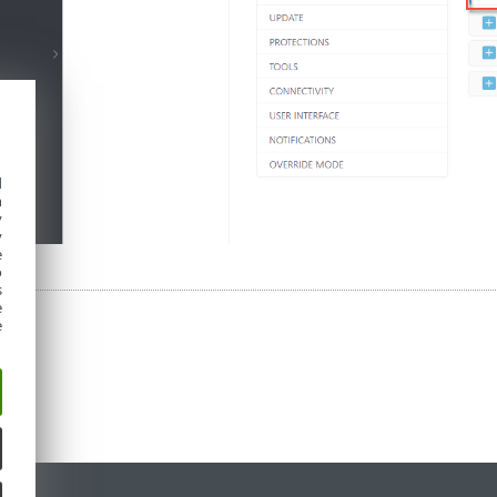
d
h
y
y
e
o
s
e
e