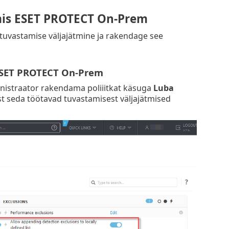
mis ESET PROTECT On-Prem
tuvastamise väljajätmine ja rakendage see
 ESET PROTECT On-Prem
inistraator rakendama poliiitkat käsuga
Luba
st seda töötavad tuvastamisest väljajätmised