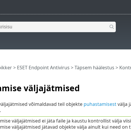
pikker
>
ESET Endpoint Antivirus
>
Täpsem häälestus
>
Kontr
amise väljajätmised
äljajätmised võimaldavad teil objekte
puhastamisest
välja 
.
ise väljajätmised ei jäta faile ja kaustu kontrollist välja vi
mise väljajätmised jätavad objekte välja ainult kui need o