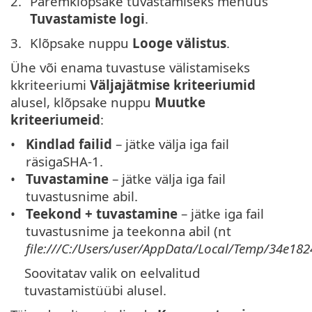
Paremklõpsake tuvastamiseks menüüs
Tuvastamiste logi
.
Klõpsake nuppu
Looge välistus
.
Ühe või enama tuvastuse välistamiseks
kkriteeriumi
Väljajätmise kriteeriumid
alusel, klõpsake nuppu
Muutke
kriteeriumeid
:
Kindlad failid
– jätke välja iga fail
räsigaSHA-1.
Tuvastamine
– jätke välja iga fail
tuvastusnime abil.
Teekond + tuvastamine
– jätke iga fail
tuvastusnime ja teekonna abil (nt
file:///C:/Users/user/AppData/Local/Temp/34e182
Soovitatav valik on eelvalitud
tuvastamistüübi alusel.