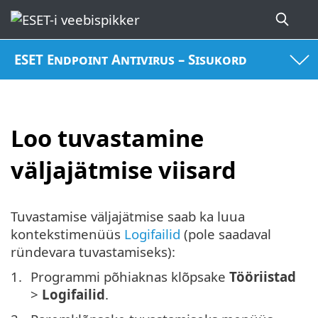
ESET Endpoint Antivirus – Sisukord
Loo tuvastamine
väljajätmise viisard
Tuvastamise väljajätmise saab ka luua
kontekstimenüüs
Logifailid
(pole saadaval
ründevara tuvastamiseks):
Programmi põhiaknas klõpsake
Tööriistad
>
Logifailid
.