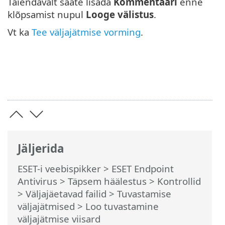
Täiendavalt saate lisada
Kommentaari
enne
klõpsamist nupul
Looge välistus
.
Vt ka
Tee väljajätmise vorming
.
Jäljerida
ESET-i veebispikker
>
ESET Endpoint
Antivirus
>
Täpsem häälestus
>
Kontrollid
>
Väljajäetavad failid
>
Tuvastamise
väljajätmised
> Loo tuvastamine
väljajätmise viisard