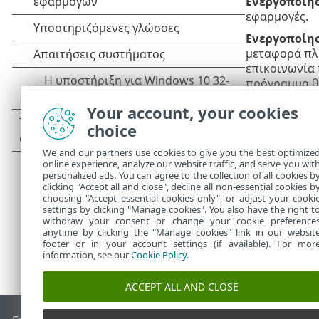
Ενεργοποίησ
εφαρμογές.
Ενεργοποίησ
μεταφορά πλη
επικοινωνία π
πρόγραμμα θα
το πρωτόκο
Your account, your cookies
προκαθορισμέ
choice
Ενεργοποίησ
εφαρμογές. Α
We and our partners use cookies to give you the best optimize
online experience, analyze our website traffic, and serve you wit
personalized ads. You can agree to the collection of all cookies b
clicking "Accept all and close", decline all non-essential cookies b
choosing "Accept essential cookies only", or adjust your cooki
settings by clicking "Manage cookies". You also have the right t
withdraw your consent or change your cookie preference
anytime by clicking the "Manage cookies" link in our websit
footer or in your account settings (if available). For mor
information, see our
Cookie Policy
.
ACCEPT ALL AND CLOSE