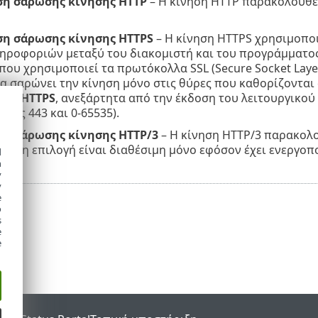
η σάρωσης κίνησης HTTP
– Η κίνηση HTTP παρακολουθείτ
η σάρωσης κίνησης HTTPS
– Η κίνηση HTTPS χρησιμοποι
ροφοριών μεταξύ του διακομιστή και του προγράμματος-πε
ου χρησιμοποιεί τα πρωτόκολλα SSL (Secure Socket Layer) 
 σαρώνει την κίνηση μόνο στις θύρες που καθορίζονται 
λλο HTTPS
, ανεξάρτητα από την έκδοση του λειτουργικού
νες 443 και 0-65535).
η σάρωσης κίνησης HTTP/3
– Η κίνηση HTTP/3 παρακολου
υτή η επιλογή είναι διαθέσιμη μόνο εφόσον έχει ενεργοπ
d
h
y
y
e
o
s
e
e