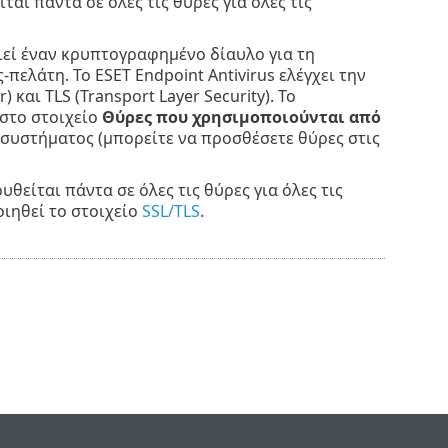
αι πάντα σε όλες τις θύρες για όλες τις
εί έναν κρυπτογραφημένο δίαυλο για τη
λάτη. Το ESET Endpoint Antivirus ελέγχει την
και TLS (Transport Layer Security). Το
στο στοιχείο
Θύρες που χρησιμοποιούνται από
 συστήματος (μπορείτε να προσθέσετε θύρες στις
θείται πάντα σε όλες τις θύρες για όλες τις
οιηθεί το στοιχείο
SSL/TLS
.