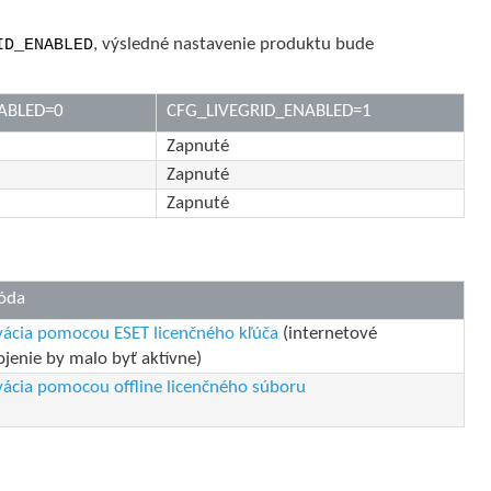
, výsledné nastavenie produktu bude
ID_ENABLED
ABLED=0
CFG_LIVEGRID_ENABLED=1
Zapnuté
Zapnuté
Zapnuté
óda
vácia pomocou ESET licenčného kľúča
(internetové
ojenie by malo byť aktívne)
vácia pomocou offline licenčného súboru