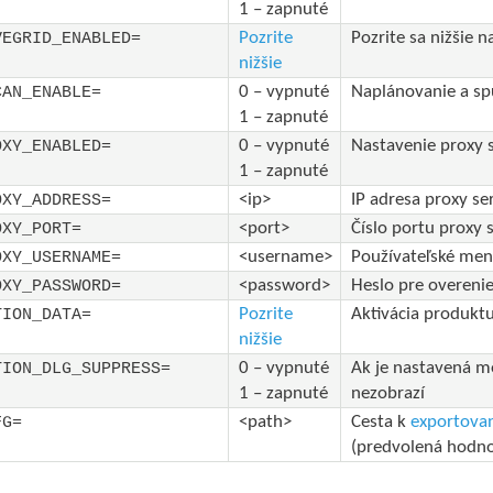
1 – zapnuté
Pozrite
Pozrite sa nižšie 
VEGRID_ENABLED=
nižšie
0 – vypnuté
Naplánovanie a sp
CAN_ENABLE=
1 – zapnuté
0 – vypnuté
Nastavenie proxy 
OXY_ENABLED=
1 – zapnuté
<ip>
IP adresa proxy se
OXY_ADDRESS=
<port>
Číslo portu proxy 
OXY_PORT=
<username>
Používateľské men
OXY_USERNAME=
<password>
Heslo pre overeni
OXY_PASSWORD=
Pozrite
Aktivácia produktu
TION_DATA=
nižšie
0 – vypnuté
Ak je nastavená mo
TION_DLG_SUPPRESS=
1 – zapnuté
nezobrazí
<path>
Cesta k
exportovan
FG=
(predvolená hodno