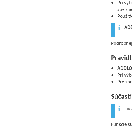
Pri výb
súvisia
Použiti
AD
Podrobnej
Pravidl
ADDLO
Pri výb
Pre spr
Súčasti
Inš
Funkcie sú