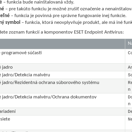
é
– funkcia bude nainštalovaná vždy.
né
– pre takúto funkciu je možné zrušiť označenie a nenainštalova
teľné
– funkcia je povinná pre správne fungovanie inej funkcie.
ný symbol
– funkcia, ktorá neovplyvňuje produkt, ale má iné funk
jdete zoznam funkcií a komponentov ESET Endpoint Antivirus:
N
 programové súčasti
C
 jadro
A
 jadro/Detekcia malvéru
S
é jadro/Rezidentná ochrana súborového systému
R
n
é jadro/Detekcia malvéru/Ochrana dokumentov
D
n
ariadení
D
siete
N