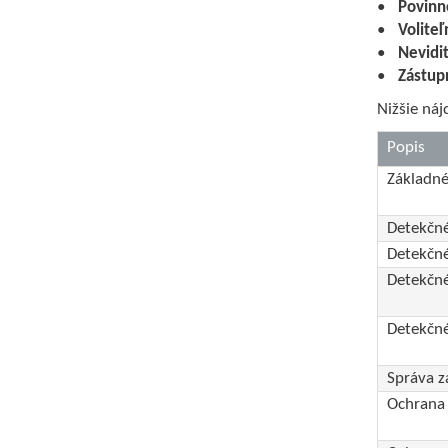
Povinn
Voliteľ
Nevidi
Zástup
Nižšie ná
Popis
Základné
Detekčné
Detekčné
Detekčn
Detekčn
Správa z
Ochrana 