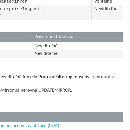
Voliteľné
pdateMirror
Neviditeľné
nterpriseInspect
r
Prítomnosť funkcie
Neviditeľné
Neviditeľné
 neviditeľná funkcia
ProtocolFiltering
musí byť zahrnutá v
ateMirror sa nerovná UPDATEMIRROR.
ne nechcených aplikácií (PUA)