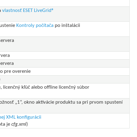
na
vlastnosť ESET LiveGrid®
ustenie
Kontroly počítača
po inštalácii
servera
rvera
servera
o pre overenie
e
, licenčný kľúč alebo offline licenčný súbor
žnosť „1“, okno aktivácie produktu sa pri prvom spustení
ej XML konfigurácii
ta je
cfg.xml
)