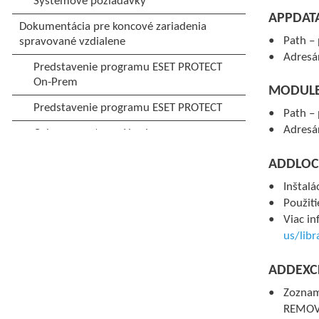
APPDAT
Path – 
Adresár
MODULE
Path – 
Adresá
ADDLOCA
Inštalá
Použiti
Viac in
us/lib
ADDEXCL
Zoznam
REMOV