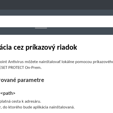
lácia cez príkazový riadok
oint Antivirus môžete nainštalovať lokálne pomocou príkazového 
 ESET PROTECT On-Prem.
ované parametre
=<path>
platná cesta k adresáru.
, do ktorého bude aplikácia nainštalovaná.