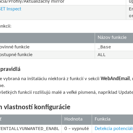
ácia/Profily/Aktualizačný mirror
U
SET Inspect
E
o
nkcií:
Názov funkcie
ovinné funkcie
_Base
ostupné funkcie
ALL
pravidlá
 vybraná na inštaláciu niektorá z funkcií v sekcii
WebAndEmail
,
e.
všetkých funkcií rozlišujú malé a veľké písmená, napríklad Upd
 vlastností konfigurácie
ť
Hodnota
Funkcia
0 – vypnuté
Detekcia potenciál
TENTIALLYUNWANTED_ENABL