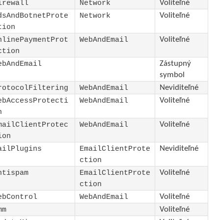
Voliteľné
irewall
Network
Voliteľné
dsAndBotnetProte
Network
tion
Voliteľné
nlinePaymentProt
WebAndEmail
ction
Zástupný
ebAndEmail
symbol
Neviditeľné
rotocolFiltering
WebAndEmail
Voliteľné
ebAccessProtecti
WebAndEmail
n
Voliteľné
mailClientProtec
WebAndEmail
ion
Neviditeľné
ailPlugins
EmailClientProte
ction
Voliteľné
ntispam
EmailClientProte
ction
Voliteľné
ebControl
WebAndEmail
Voliteľné
mm