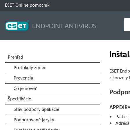
ESET Online pomocník
Inšta
ESET Endp
z konzoly
Podpor
APPDIR
Path – 
Adresár