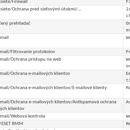
siete/Firewall
F
siete/Ochrana pred sieťovými útokmi/...
I
c
ený prehliadač
O
e
mail
W
mail/Filtrovanie protokolov
P
mail/Ochrana prístupu na web
W
o
mail/Ochrana e-mailových klientov
E
t
mail/Ochrana e-mailových klientov/E-mailové klienty
M
mail/Ochrana e‑mailových klientov/Antispamová ochrana
A
ých klientov
‑mail/Webová kontrola
W
e/ESET RMM
R