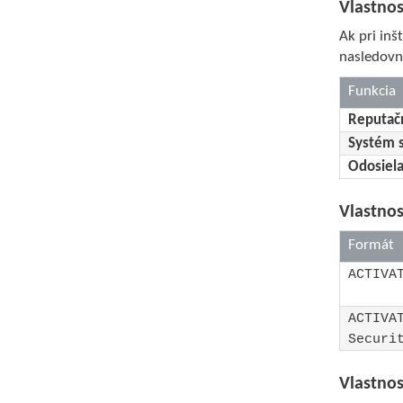
Vlastno
Ak pri inš
nasledovn
Funkcia
Reputač
Systém s
Odosiela
Vlastno
Formát
ACTIVA
ACTIVA
Securi
Vlastnos