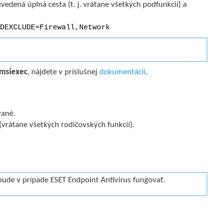
edená úplná cesta (t. j. vrátane všetkých podfunkcií) a
DEXCLUDE=Firewall,Network
msiexec
, nájdete v príslušnej
dokumentácii
.
vané.
(vrátane všetkých rodičovských funkcií).
e v prípade ESET Endpoint Antivirus fungovať.