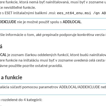
ere funkcie, ktorá nemá byť nainštalovaná, musí byť v zozname uv
ce neviditeľné funkcie.
e s ESET inštalačnými balíkmi .msi:
ees_nt64_enu.msi /qn AD
DEXCLUDE
nie je možné použiť spolu s
ADDLOCAL
.
šie informácie o tom, aké prepínače podporuje konkrétna verzia
á
CAL
je zoznam čiarkou oddelených funkcií, ktoré budú nainštalo
ere funkcie na inštaláciu musí byť v zozname uvedená celá cesta 
ávne použitie pozrite ostatné pravidlá.
 a funkcie
talácia súčastí pomocou parametrov ADDLOCAL/ADDEXCLUDE nebud
 rozdelené do 4 kategórií: