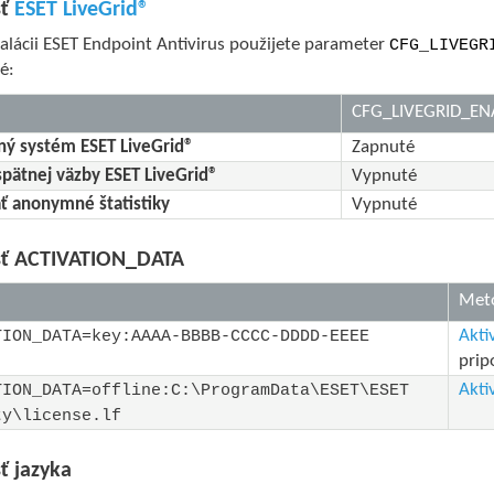
sť
ESET LiveGrid®
talácii ESET Endpoint Antivirus použijete parameter
CFG_LIVEGR
é:
CFG_LIVEGRID_EN
ný systém ESET LiveGrid®
Zapnuté
pätnej väzby ESET LiveGrid®
Vypnuté
ť anonymné štatistiky
Vypnuté
sť ACTIVATION_DATA
Met
Akti
TION_DATA=key:AAAA-BBBB-CCCC-DDDD-EEEE
prip
Akti
TION_DATA=offline:C:\ProgramData\ESET\ESET
ty\license.lf
ť jazyka