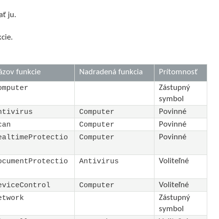
ť ju.
cie.
ázov funkcie
Nadradená funkcia
Prítomnosť
Zástupný
omputer
symbol
Povinné
ntivirus
Computer
Povinné
can
Computer
Povinné
ealtimeProtectio
Computer
Voliteľné
ocumentProtectio
Antivirus
Voliteľné
eviceControl
Computer
Zástupný
etwork
symbol