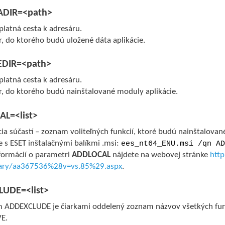
ADIR=<path>
platná cesta k adresáru.
, do ktorého budú uložené dáta aplikácie.
DIR=<path>
platná cesta k adresáru.
r, do ktorého budú nainštalované moduly aplikácie.
L=<list>
cia súčastí – zoznam voliteľných funkcií, ktoré budú nainštalovan
e s ESET inštalačnými balíkmi .msi:
ees_nt64_ENU.msi /qn AD
formácií o parametri
ADDLOCAL
nájdete na webovej stránke
htt
rary/aa367536%28v=vs.85%29.aspx
.
UDE=<list>
 ADDEXCLUDE je čiarkami oddelený zoznam názvov všetkých funkc
E.