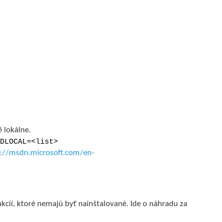
é lokálne.
DLOCAL=<list>
p://msdn.microsoft.com/en-
ií, ktoré nemajú byť nainštalované. Ide o náhradu za