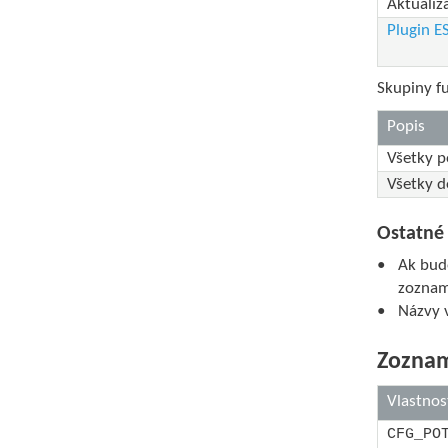
Aktualiz
Plugin E
Skupiny fu
Popis
Všetky p
Všetky d
Ostatné 
Ak bude
zoznam
Názvy 
Zoznam
Vlastnos
CFG_PO