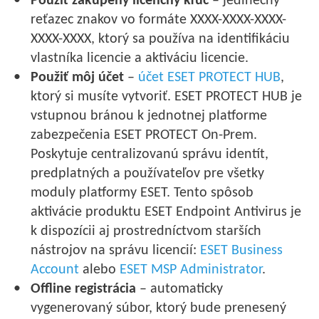
Použiť zakúpený licenčný kľúč
– jedinečný
reťazec znakov vo formáte XXXX-XXXX-XXXX-
XXXX-XXXX, ktorý sa používa na identifikáciu
vlastníka licencie a aktiváciu licencie.
Použiť môj účet
–
účet ESET PROTECT HUB
,
ktorý si musíte vytvoriť. ESET PROTECT HUB je
vstupnou bránou k jednotnej platforme
zabezpečenia ESET PROTECT On-Prem.
Poskytuje centralizovanú správu identít,
predplatných a používateľov pre všetky
moduly platformy ESET. Tento spôsob
aktivácie produktu ESET Endpoint Antivirus je
k dispozícii aj prostredníctvom starších
nástrojov na správu licencií:
ESET Business
Account
alebo
ESET MSP Administrator
.
Offline registrácia
– automaticky
vygenerovaný súbor, ktorý bude prenesený