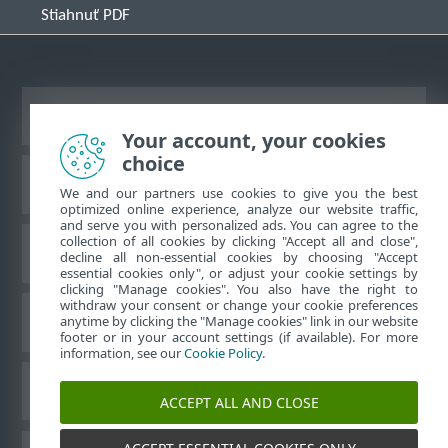
Stiahnuť PDF
Zobraziť stránku ako na počítači
Your account, your cookies
choice
Databáza znalostí ESET
We and our partners use cookies to give you the best
optimized online experience, analyze our website traffic,
and serve you with personalized ads. You can agree to the
collection of all cookies by clicking "Accept all and close",
ESET Fórum
decline all non-essential cookies by choosing "Accept
essential cookies only", or adjust your cookie settings by
clicking "Manage cookies". You also have the right to
withdraw your consent or change your cookie preferences
Technická podpora
anytime by clicking the "Manage cookies" link in our website
footer or in your account settings (if available). For more
information, see our
Cookie Policy
.
Spravovať súbory cookie
ACCEPT ALL AND CLOSE