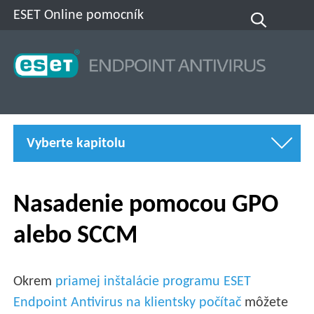
ESET Online pomocník
Vyberte kapitolu
Nasadenie pomocou GPO
alebo SCCM
Okrem
priamej inštalácie programu ESET
Endpoint Antivirus na klientsky počítač
môžete