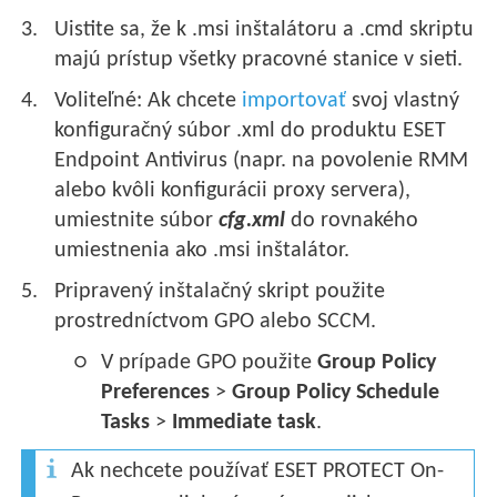
Uistite sa, že k .msi inštalátoru a .cmd skriptu
majú prístup všetky pracovné stanice v sieti.
Voliteľné: Ak chcete
importovať
svoj vlastný
konfiguračný súbor .xml do produktu ESET
Endpoint Antivirus (napr. na povolenie RMM
alebo kvôli konfigurácii proxy servera),
umiestnite súbor
cfg.xml
do rovnakého
umiestnenia ako .msi inštalátor.
Pripravený inštalačný skript použite
prostredníctvom GPO alebo SCCM.
V prípade GPO použite
Group Policy
Preferences
>
Group Policy Schedule
Tasks
>
Immediate task
.
Ak nechcete používať ESET PROTECT On-