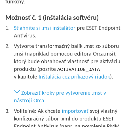
funkčný.
Možnosť č. 1 (inštalácia softvéru)
Stiahnite si .msi inštalátor
pre ESET Endpoint
Antivirus.
Vytvorte transformačný balík .mst zo súboru
.msi (napríklad pomocou editora Orca.msi),
ktorý bude obsahovať vlastnosť pre aktiváciu
produktu (pozrite
ACTIVATION_DATA
v kapitole
Inštalácia cez príkazový riadok
).
Zobraziť kroky pre vytvorenie .mst v
nástroji Orca
Voliteľné: Ak chcete
importovať
svoj vlastný
konfiguračný súbor .xml do produktu ESET
Endpoint Antivirus (napr. na povolenie RMM