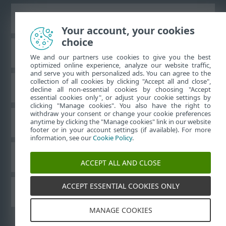
Zobraziť stránku ako na počítači
Your account, your cookies
choice
Databáza znalostí ESET
We and our partners use cookies to give you the best
optimized online experience, analyze our website traffic,
and serve you with personalized ads. You can agree to the
collection of all cookies by clicking "Accept all and close",
ESET Fórum
decline all non-essential cookies by choosing "Accept
essential cookies only", or adjust your cookie settings by
clicking "Manage cookies". You also have the right to
withdraw your consent or change your cookie preferences
Technická podpora
anytime by clicking the "Manage cookies" link in our website
footer or in your account settings (if available). For more
information, see our
Cookie Policy
.
Spravovať súbory cookie
ACCEPT ALL AND CLOSE
ACCEPT ESSENTIAL COOKIES ONLY
Používateľské príručky ESET
MANAGE COOKIES
©
1992-2026
ESET, spol. s r. o. Všetky práva vyhradené.