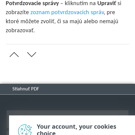
Potvrdzovacie správy
– kliknutím na
Upraviť
si
zobrazíte
zoznam potvrdzovacích správ
, pre
ktoré môžete zvoliť, či sa majú alebo nemajú
zobrazovať.
Stiahnuť PDF
Zobraziť stránku ako na počítači
Your account, your cookies
choice