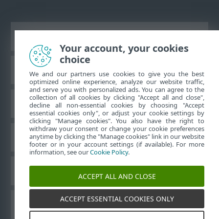
Zobraziť stránku ako na počítači
Your account, your cookies
choice
Databáza znalostí ESET
We and our partners use cookies to give you the best
optimized online experience, analyze our website traffic,
and serve you with personalized ads. You can agree to the
collection of all cookies by clicking "Accept all and close",
ESET Fórum
decline all non-essential cookies by choosing "Accept
essential cookies only", or adjust your cookie settings by
clicking "Manage cookies". You also have the right to
withdraw your consent or change your cookie preferences
Technická podpora
anytime by clicking the "Manage cookies" link in our website
footer or in your account settings (if available). For more
information, see our
Cookie Policy
.
Spravovať súbory cookie
ACCEPT ALL AND CLOSE
ACCEPT ESSENTIAL COOKIES ONLY
Používateľské príručky ESET