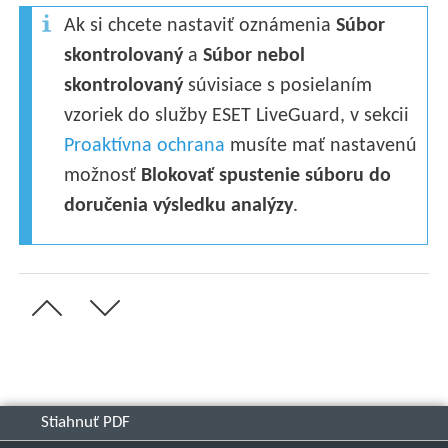
Ak si chcete nastaviť oznámenia
Súbor
skontrolovaný
a
Súbor nebol
skontrolovaný
súvisiace s posielaním
vzoriek do služby ESET LiveGuard, v sekcii
Proaktívna ochrana
musíte mať nastavenú
možnosť
Blokovať spustenie súboru do
doručenia výsledku analýzy
.
Stiahnuť PDF