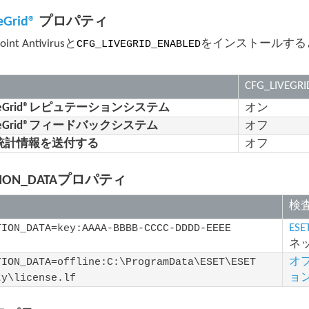
eGrid®
プロパティ
oint Antivirusと
をインストールする
CFG_LIVEGRID_ENABLED
CFG_LIVEGR
LiveGrid®レピュテーションシステム
オン
LiveGrid®フィードバックシステム
オフ
統計情報を送付する
オフ
ATION_DATAプロパティ
検
E
TION_DATA=key:AAAA-BBBB-CCCC-DDDD-EEEE
ネ
オ
TION_DATA=offline:C:\ProgramData\ESET\ESET
ョ
ty\license.lf