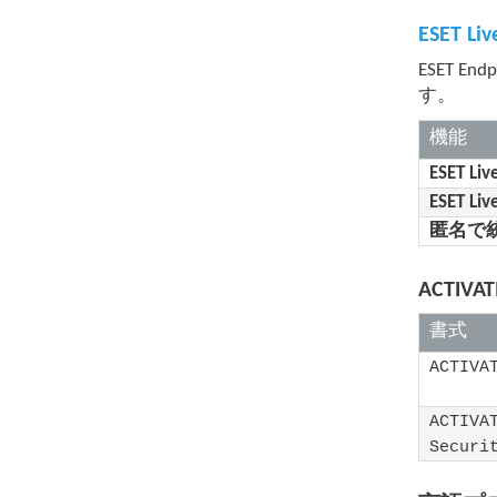
ESET Liv
ESET Endp
す。
機能
ESET 
ESET 
匿名で
ACTIV
書式
ACTIVA
ACTIVA
Securi