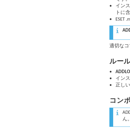
インス
トに
ESET
AD
適切なコ
ルー
ADDLO
インス
正し
コン
AD
ん