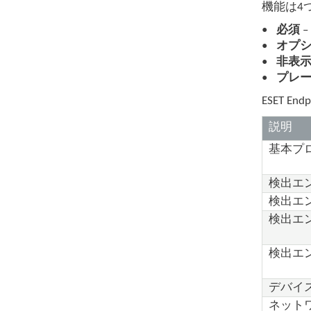
機能は4
必須
–
オプ
非表
プレ
ESET E
説明
基本プ
検出エ
検出エ
検出エ
検出エ
デバイ
ネット