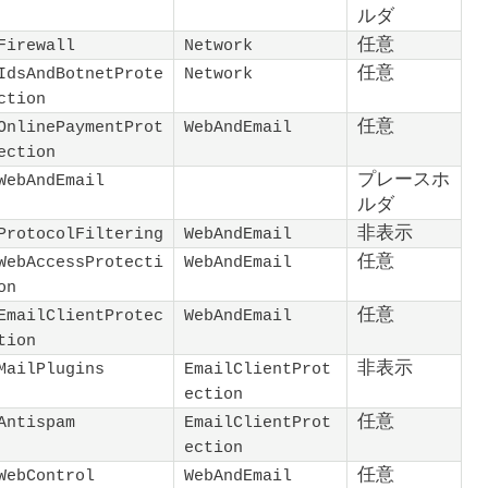
ルダ
任意
Firewall
Network
任意
IdsAndBotnetProte
Network
ction
任意
OnlinePaymentProt
WebAndEmail
ection
プレースホ
WebAndEmail
ルダ
非表示
ProtocolFiltering
WebAndEmail
任意
WebAccessProtecti
WebAndEmail
on
任意
EmailClientProtec
WebAndEmail
tion
非表示
MailPlugins
EmailClientProt
ection
任意
Antispam
EmailClientProt
ection
任意
WebControl
WebAndEmail