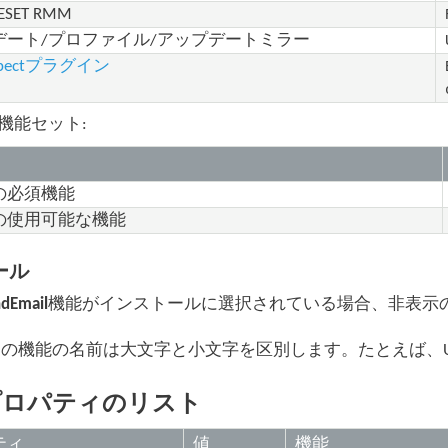
SET RMM
デート/プロファイル/アップデートミラー
nspectプラグイン
機能セット:
の必須機能
の使用可能な機能
ール
dEmail
機能がインストールに選択されている場合、非表示
の機能の名前は大文字と小文字を区別します。たとえば、Update
プロパティのリスト
ティ
値
機能