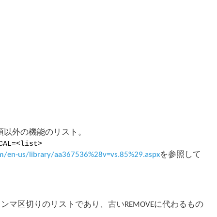
必須以外の機能のリスト。
CAL=<list>
om/en-us/library/aa367536%28v=vs.85%29.aspx
を参照して
カンマ区切りのリストであり、古いREMOVEに代わるもの