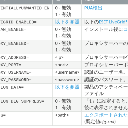
0 - 無効
PUA検出
TENTIALLYUNWANTED_EN
1 - 有効
以下を参照
以下の
ESET LiveG
VEGRID_ENABLED=
0 - 無効
インストール後に
CAN_ENABLE=
1 - 有効
0 - 無効
プロキシサーバー
OXY_ENABLED=
1 - 有効
<ip>
プロキシサーバーI
OXY_ADDRESS=
<port>
プロキシサーバー
OXY_PORT=
<username>
認証のユーザー名
OXY_USERNAME=
<password>
認証のパスワード
OXY_PASSWORD=
以下を参照
製品のアクティベ
TION_DATA=
ファイル
0 - 無効
「1」に設定すると
TION_DLG_SUPPRESS=
1 - 有効
後に表示されませ
<path>
エクスポートされた
FG=
(既定値
cfg.xml
)