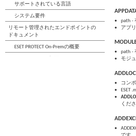
APPDATA
pat
アプ
MODULE
pat
モジ
ADDLOCA
コンポ
ESET
ADDLO
くだ
ADDEXCL
ADD
です