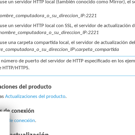
se un servidor HTTP local (también conocido como Mirror), el ser
:
nombre_computadora_o_su_direccion_IP:2221
se un servidor HTTP local con SSL, el servidor de actualización 
/nombre_computadora_o_su_direccion_IP:2221
se una carpeta compartida local, el servidor de actualización de
e_computadora_o_su_direccion_IP\carpeta_compartida
l número de puerto del servidor de HTTP especificado en los eje
e HTTP/HTTPS.
aciones del producto
las
Actualizaciones del producto
.
s de conexión
nes de conecxión
.