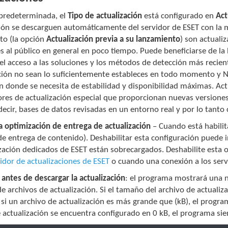
predeterminada, el
Tipo de actualización
está configurado en
Act
ión se descarguen automáticamente del servidor de ESET con la me
to (la opción
Actualización previa a su lanzamiento
) son actuali
s al público en general en poco tiempo. Puede beneficiarse de la 
l acceso a las soluciones y los métodos de detección más recient
ción no sean lo suficientemente estableces en todo momento y NO
n donde se necesita de estabilidad y disponibilidad máximas. Act
ores de actualización especial que proporcionan nuevas versione
decir, bases de datos revisadas en un entorno real y por lo tant
la optimización de entrega de actualización
– Cuando está habilit
e entrega de contenido). Deshabilitar esta configuración puede i
zación dedicados de ESET están sobrecargados. Deshabilite esta 
vidor de actualizaciones de ESET
o cuando una conexión a los serv
antes de descargar la actualización
: el programa mostrará una no
e archivos de actualización. Si el tamaño del archivo de actualiz
si un archivo de actualización es más grande que (kB), el progr
e actualización se encuentra configurado en 0 kB, el programa s