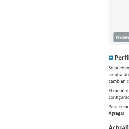
Perfi
Se pueden 
resulta út
cambian c
El menú d
configura
Para crear
Agregar
.
Actual