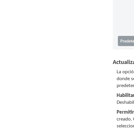
Actuali
La opci
donde se
predete
Habilita
Deshabil
Permiti
creado. 
seleccio