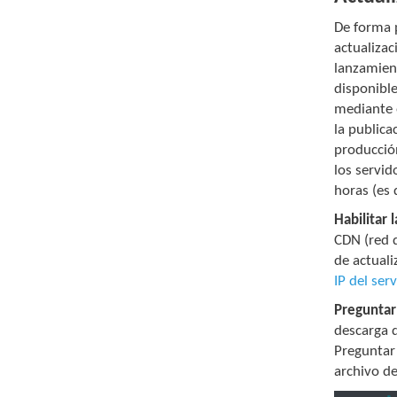
De forma 
actualizac
lanzamien
disponible
mediante e
la publica
producció
los servid
horas (es 
Habilitar 
CDN (red d
de actuali
IP del ser
Preguntar 
descarga d
Preguntar 
archivo d