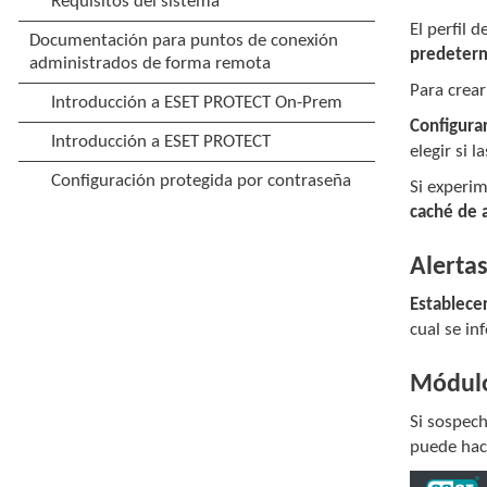
El perfil 
predeter
Para crear
Configurar
elegir si 
Si experim
caché de a
Alerta
Establece
cual se i
Módulo
Si sospech
puede ha