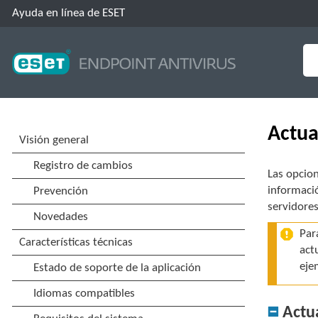
Ayuda en línea de ESET
Actua
Las opcion
informació
servidores
Par
act
eje
Actua