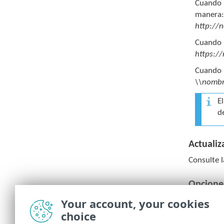
Cuando u
manera
http://
Cuando u
https:/
Cuando u
\\nombr
E
d
Actualiz
Consulte 
Opcione
Vea
Opcio
Your account, your cookies
choice