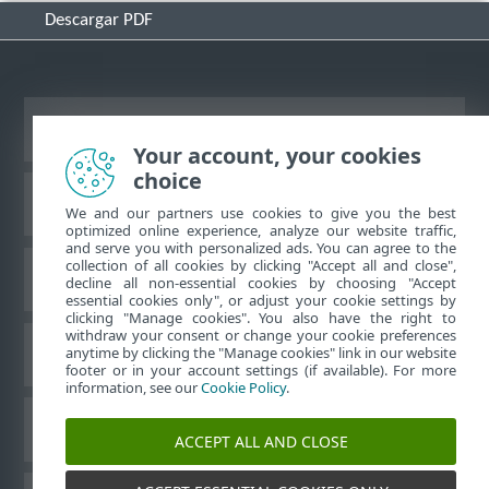
Descargar PDF
Ver sitio del escritorio
Your account, your cookies
choice
Base de conocimiento de ESET
We and our partners use cookies to give you the best
optimized online experience, analyze our website traffic,
and serve you with personalized ads. You can agree to the
collection of all cookies by clicking "Accept all and close",
Foro de ESET
decline all non-essential cookies by choosing "Accept
essential cookies only", or adjust your cookie settings by
clicking "Manage cookies". You also have the right to
withdraw your consent or change your cookie preferences
Soporte regional
anytime by clicking the "Manage cookies" link in our website
footer or in your account settings (if available). For more
information, see our
Cookie Policy
.
Administrar perfiles
ACCEPT ALL AND CLOSE