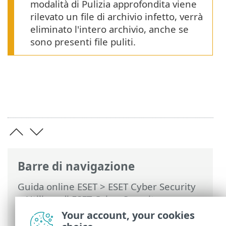
modalità di Pulizia approfondita viene
rilevato un file di archivio infetto, verrà
eliminato l'intero archivio, anche se
sono presenti file puliti.
Barre di navigazione
Guida online ESET
>
ESET Cyber Security
>
Utilizzo di ESET Cyber Security
>
Protezione antivirus e antispyware
>
Your account, your cookies
Configurazione dei parametri del motore