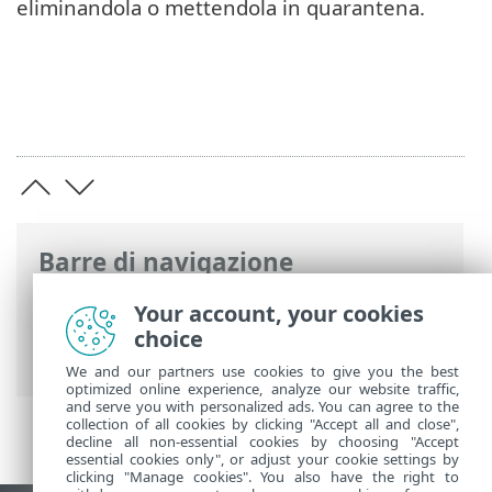
eliminandola o mettendola in quarantena.
Barre di navigazione
Guida online ESET
>
ESET Cyber Security
Your account, your cookies
>
Utilizzo di ESET Cyber Security
>
choice
Protezione antivirus e antispyware
We and our partners use cookies to give you the best
optimized online experience, analyze our website traffic,
and serve you with personalized ads. You can agree to the
collection of all cookies by clicking "Accept all and close",
decline all non-essential cookies by choosing "Accept
essential cookies only", or adjust your cookie settings by
clicking "Manage cookies". You also have the right to