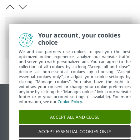
Barre di navigazione
Your account, your cookies
Guida online ESET
>
ESET Cyber Security
choice
>
Utilizzo di ESET Cyber Security
We and our partners use cookies to give you the best
optimized online experience, analyze our website traffic,
and serve you with personalized ads. You can agree to the
collection of all cookies by clicking "Accept all and close",
decline all non-essential cookies by choosing "Accept
essential cookies only", or adjust your cookie settings by
clicking "Manage cookies". You also have the right to
withdraw your consent or change your cookie preferences
anytime by clicking the "Manage cookies" link in our website
Visualizza sito desktop
footer or in your account settings (if available). For more
information, see our
Cookie Policy
.
End of Life
ESET Knowledge Base
ACCEPT ALL AND CLOSE
Forum ESET
ESET Status Portal
ACCEPT ESSENTIAL COOKIES ONLY
Supporto regionale