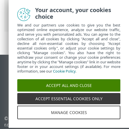
Guida online ESET
>
ESET Cyber Security
Your account, your cookies
>
Utilizzo di ESET Cyber Security
> Verifica
choice
dello stato di protezione
We and our partners use cookies to give you the best
optimized online experience, analyze our website traffic,
and serve you with personalized ads. You can agree to the
collection of all cookies by clicking "Accept all and close",
decline all non-essential cookies by choosing "Accept
essential cookies only", or adjust your cookie settings by
clicking "Manage cookies". You also have the right to
withdraw your consent or change your cookie preferences
anytime by clicking the "Manage cookies" link in our website
Visualizza sito desktop
footer or in your account settings (if available). For more
information, see our
Cookie Policy
.
End of Life
ESET Knowledge Base
ACCEPT ALL AND CLOSE
Forum ESET
ESET Status Portal
ACCEPT ESSENTIAL COOKIES ONLY
Supporto regionale
MANAGE COOKIES
© 1992 - 2025 ESET, spol. s
Gestisci cookie
r.o. - Tutti i diritti riservati.
Criterio cookie