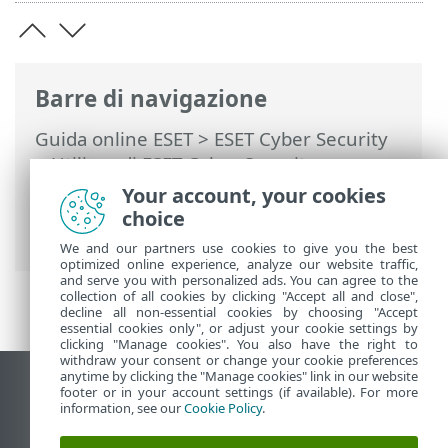
Barre di navigazione
Guida online ESET
>
ESET Cyber Security
>
Utilizzo di ESET Cyber Security
>
Protezione antivirus e antispyware
>
Your account, your cookies
Configurazione dei parametri del motore
choice
ThreatSense
We and our partners use cookies to give you the best
optimized online experience, analyze our website traffic,
and serve you with personalized ads. You can agree to the
collection of all cookies by clicking "Accept all and close",
decline all non-essential cookies by choosing "Accept
essential cookies only", or adjust your cookie settings by
clicking "Manage cookies". You also have the right to
withdraw your consent or change your cookie preferences
anytime by clicking the "Manage cookies" link in our website
Visualizza sito desktop
footer or in your account settings (if available). For more
information, see our
Cookie Policy
.
End of Life
ESET Knowledge Base