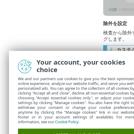
除外を設定
検査から除外
グします。
カスタ
にお勧
Your account, your cookies
choice
サンプ
We and our partners use cookies to give you the best optimize
online experience, analyze our website traffic, and serve you wit
このオプション
personalized ads. You can agree to the collection of all cookies b
ては、
サンプ
clicking "Accept all and close", decline all non-essential cookies b
choosing "Accept essential cookies only", or adjust your cooki
settings by clicking "Manage cookies". You also have the right t
withdraw your consent or change your cookie preference
anytime by clicking the "Manage cookies" link in our websit
footer or in your account settings (if available). For mor
information, see our
Cookie Policy
.