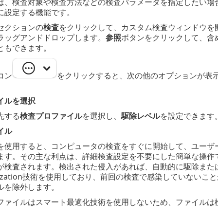
は、検査対象や検査方法などの検査パラメータを指定したい場
に設定する機能です。
セクションの
検査
をクリックして、カスタム検査ウィンドウを
ラッグアンドドロップします。
参照
ボタンをクリックして、含
ともできます。
コン
をクリックすると、次の他のオプションが表
イルを選択
先する
検査プロファイル
を選択し、
駆除レベル
を設定できます
イル
を使用すると、コンピュータの検査をすぐに開始して、ユーザ
ます。その主な利点は、詳細検査設定を不要にした簡単な操作
が検査されます。検出された侵入があれば、自動的に駆除また
ptimization技術を使用しており、前回の検査で感染してい
ルを除外します。
ファイルはスマート最適化技術を使用しないため、ファイルは