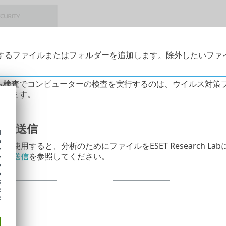
するファイルまたはフォルダーを追加します。除外したいファ
ム検査
でコンピューターの検査を実行するのは、ウイルス対策
めします。
ルの送信
d
h
を使用すると、分析のためにファイルをESET Research 
y
ルの送信
を参照してください。
y
e
o
s
e
e