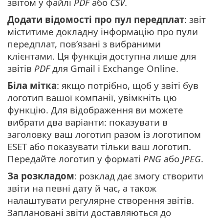
звітом у файлі
PDF
або
CSV
.
Додати відомості про пул передплат
: звіт
міститиме докладну інформацію про пули
передплат, пов’язані з вибраними
клієнтами. Ця функція доступна лише для
звітів
PDF
для Gmail і Exchange Online.
Біла мітка
: якщо потрібно, щоб у звіті був
логотип вашої компанії, увімкніть цю
функцію. Для відображення ви можете
вибрати два варіанти: показувати в
заголовку ваш логотип разом із логотипом
ESET або показувати тільки ваш логотип.
Передайте логотип у форматі
PNG
або
JPEG
.
За розкладом
: розклад дає змогу створити
звіти на певні дату й час, а також
налаштувати регулярне створення звітів.
Заплановані звіти доставляються до