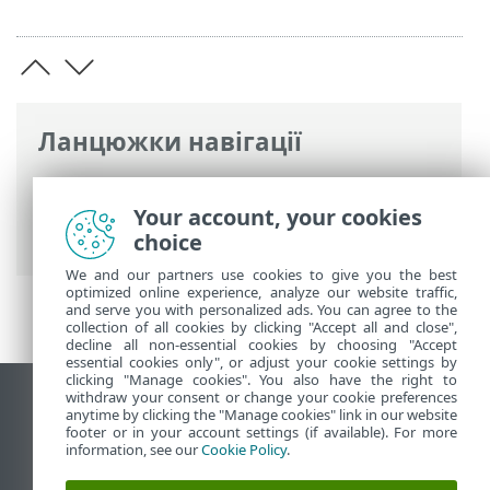
Ланцюжки навігації
Інтерактивна довідка ESET
>
ESET Cloud
Office Security
>
Навігація інтерфейсом
Your account, your cookies
ESET Cloud Office Security
> Звіти
choice
We and our partners use cookies to give you the best
optimized online experience, analyze our website traffic,
and serve you with personalized ads. You can agree to the
collection of all cookies by clicking "Accept all and close",
decline all non-essential cookies by choosing "Accept
essential cookies only", or adjust your cookie settings by
clicking "Manage cookies". You also have the right to
withdraw your consent or change your cookie preferences
Переглянути повну версію
anytime by clicking the "Manage cookies" link in our website
footer or in your account settings (if available). For more
End of Life
information, see our
Cookie Policy
.
База знань ESET