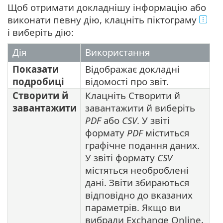
Щоб отримати докладнішу інформацію або
виконати певну дію, клацніть піктограму
і виберіть дію:
Дія
Використання
Показати
Відображає докладні
подробиці
відомості про звіт.
Створити й
Клацніть Створити й
завантажити
завантажити й виберіть
PDF
або
CSV
. У звіті
формату
PDF
міститься
графічне подання даних.
У звіті формату
CSV
містяться необроблені
дані. Звіти збираються
відповідно до вказаних
параметрів. Якщо ви
вибрали Exchange Online,