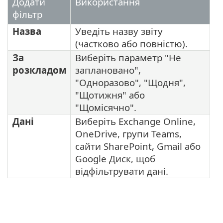
Додати
Використання
фільтр
Назва
Уведіть назву звіту
(частково або повністю).
За
Виберіть параметр "Не
розкладом
заплановано",
"Одноразово", "Щодня",
"Щотижня" або
"Щомісячно".
Дані
Виберіть Exchange Online,
OneDrive, групи Teams,
сайти SharePoint, Gmail або
Google Диск, щоб
відфільтрувати дані.