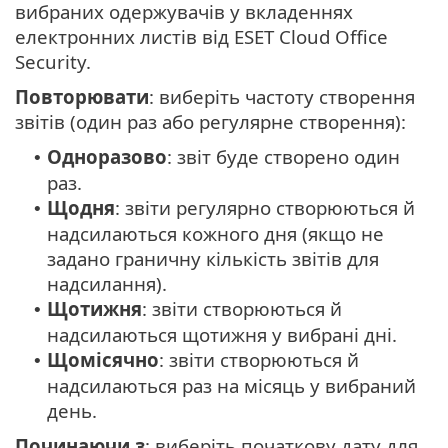
вибраних одержувачів у вкладеннях
електронних листів від ESET Cloud Office
Security.
Повторювати
: виберіть частоту створення
звітів (один раз або регулярне створення):
Одноразово
: звіт буде створено один
•
раз.
Щодня
: звіти регулярно створюються й
•
надсилаються кожного дня (якщо не
задано граничну кількість звітів для
надсилання).
Щотижня
: звіти створюються й
•
надсилаються щотижня у вибрані дні.
Щомісячно
: звіти створюються й
•
надсилаються раз на місяць у вибраний
день.
Починаючи з
: виберіть початкову дату для