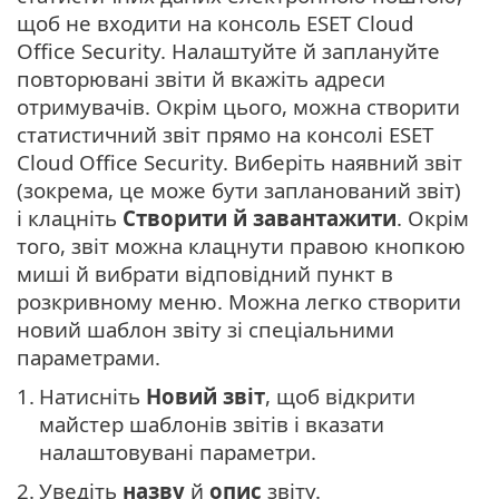
щоб не входити на консоль ESET Cloud
Office Security. Налаштуйте й заплануйте
повторювані звіти й вкажіть адреси
отримувачів. Окрім цього, можна створити
статистичний звіт прямо на консолі ESET
Cloud Office Security. Виберіть наявний звіт
(зокрема, це може бути запланований звіт)
і клацніть
Створити й завантажити
. Окрім
того, звіт можна клацнути правою кнопкою
миші й вибрати відповідний пункт в
розкривному меню. Можна легко створити
новий шаблон звіту зі спеціальними
параметрами.
1.
Натисніть
Новий звіт
, щоб відкрити
майстер шаблонів звітів і вказати
налаштовувані параметри.
2.
Уведіть
назву
й
опис
звіту.