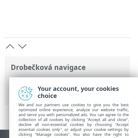
Drobečková navigace
ESET Online nápověda
>
ESET Cloud
Office Security
>
Navigace v ESET Cloud
Your account, your cookies
Office Security
> Odeslat zpětnou vazbu
choice
We and our partners use cookies to give you the best
optimized online experience, analyze our website traffic,
and serve you with personalized ads. You can agree to the
collection of all cookies by clicking "Accept all and close",
decline all non-essential cookies by choosing "Accept
essential cookies only", or adjust your cookie settings by
clicking "Manage cookies". You also have the right to