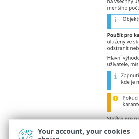
na všechny už
menšího počt
Objekty
Použít pro k
uloženy ve skr
odstranit neb
Hlavní výhodo
uživatele, mí
Zapnutí
kde je 
Pokud 
karant
Složka pro 
Uživatelé moh
Your account, your cookies
vyhodnocení 
choice
jako spam.