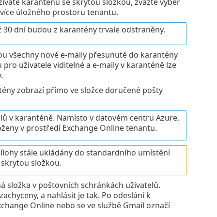
íváte karanténu se skrytou složkou, zvažte výběr
více úložného prostoru tenantu.
ž 30 dní budou z karantény trvale odstraněny.
dou všechny nové e-maily přesunuté do karantény
 pro uživatele viditelné a e-maily v karanténě lze
.
antény zobrazí přímo ve složce doručené pošty
lů v karanténě. Namísto v datovém centru Azure,
loženy v prostředí Exchange Online tenantu.
řílohy stále ukládány do standardního umístění
 skrytou složkou.
ná složka v poštovních schránkách uživatelů.
chyceny, a nahlásit je tak. Po odeslání k
change Online nebo se ve službě Gmail označí