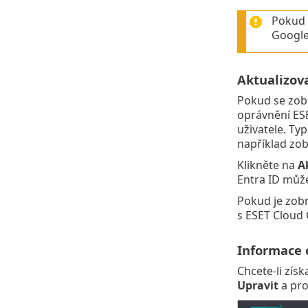
Pokud 
Google.
Aktualizov
Pokud se zobra
oprávnění ESE
uživatele. Typ
například zob
Klikněte na
A
Entra ID může
Pokud je zobr
s ESET Cloud 
Informace 
Chcete-li zís
Upravit
a pro