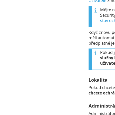
Uživatelé
změ
Mějte n
Securit
stav oc
Když znovu po
měli automati
předplatné je
Pokud j
služby 
uživate
Lokalita
Pokud chcete 
chcete ochrá
Administrá
Administrátor