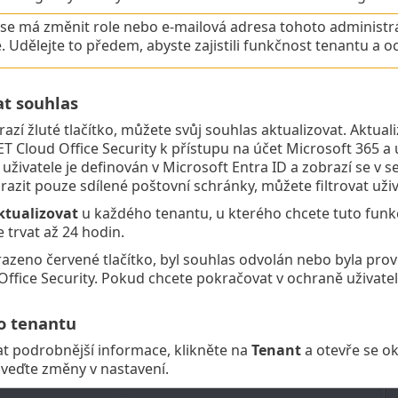
se má změnit role nebo e-mailová adresa tohoto administrát
 Udělejte to předem, abyste zajistili funkčnost tenantu a oc
at souhlas
zí žluté tlačítko, můžete svůj souhlas aktualizovat. Aktualiz
T Cloud Office Security k přístupu na účet Microsoft 365 a
 uživatele je definován v Microsoft Entra ID a zobrazí se v s
razit pouze sdílené poštovní schránky, můžete filtrovat uživ
ktualizovat
u každého tenantu, u kterého chcete tuto funkci
 trvat až 24 hodin.
azeno červené tlačítko, byl souhlas odvolán nebo byla prove
Office Security. Pokud chcete pokračovat v ochraně uživatelů
o tenantu
kat podrobnější informace, klikněte na
Tenant
a otevře se o
veďte změny v nastavení.