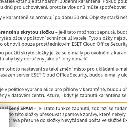
ivatele vztahuje standardní 30denní karanténa. Pokud použ
u dnů pro uchovávání, protože více dnů může spotřebovat 
 v karanténě se archivují po dobu 30 dní. Objekty starší ne
aranténu skrytou složku
– je-li tato možnost zapnutá, bu
yté složce v poštovní schránce uživatele. Tyto složky nejsou
o obnovit pouze prostřednictvím ESET Cloud Office Security
u použití skryté složky je, že se e-maily po uvolnění z kar
sto aby byly doručeny jako přílohy e-mailů.
m tohoto nastavení se také změní místo pro ukládání e-mai
nasazen server ESET Cloud Office Security, budou e-maily u
je v politice vybrána akce pro přílohy v karanténě, budou p
ény v datovém centru Azure, i když je zapnutá karanténa se
nahlášený SPAM
– je-li tato funkce zapnutá, zobrazí se zada
ou do této složky přesouvat spamové zprávy, které nebyly za
se zpráva přesune do složky Nevyžádaná pošta ve službě Ex