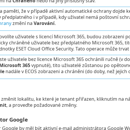
ní na
Chráněno
nebo na jiný příslušný stav.
a paměti, že v případě aktivní automatické ochrany dojde k
y předplatného i v případě, kdy uživatel nemá poštovní sch
hrany
změní na
Varování
.
volíte uživatele s licencí Microsoft 365, budou zobrazeni po
cky chráněné uživatele bez předplatného Microsoft 365, tit
dnotky ESET Cloud Office Security. Tato operace může trvat
ste uživatele bez licence Microsoft 365 ochránili ručně (v d
Microsoft 365
vypnuté), tito uživatelé zůstanou po opětov
le
nadále v ECOS zobrazeni a chráněni (do doby, než jejich 
změnit lokalitu, ke které je tenant přiřazen, kliknutím na n
nit
, a proveďte požadované změny.
tor Google
 Google by měl být aktivní e-mail administrátora Google W