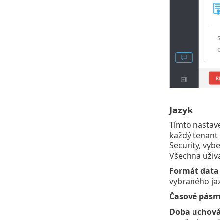
Jazyk
Tímto nastave
každý tenant 
Security, vyb
Všechna uživa
Formát data 
vybraného ja
Časové pás
Doba uchová