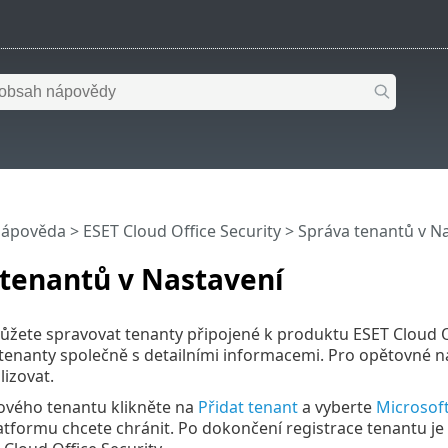
nápověda
>
ESET Cloud Office Security
>
Správa tenantů v N
 tenantů v Nastavení
můžete spravovat tenanty připojené k produktu ESET Cloud O
tenanty společně s detailními informacemi. Pro opětovné n
lizovat.
ového tenantu klikněte na
Přidat tenant
a vyberte
Microsof
atformu chcete chránit. Po dokončení registrace tenantu j