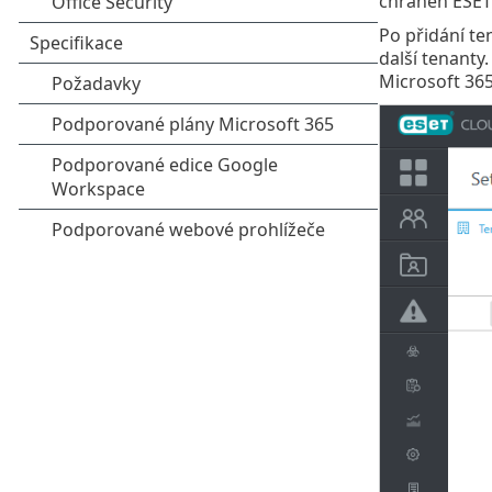
chráněn ESET 
Po přidání te
další tenanty.
Microsoft 365