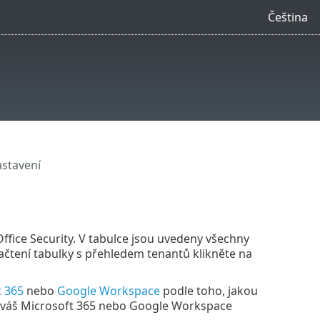
Čeština
astavení
ffice Security. V tabulce jsou uvedeny všechny
ačtení tabulky s přehledem tenantů klikněte na
t 365
nebo
Google Workspace
podle toho, jakou
e váš Microsoft 365 nebo Google Workspace