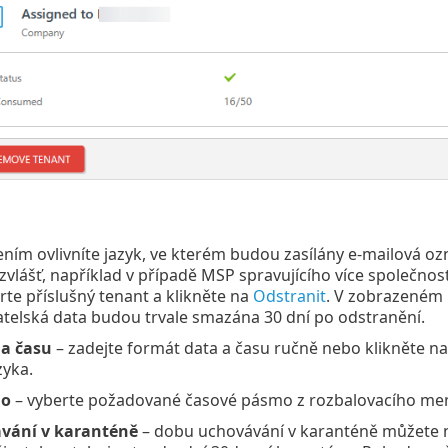
ním ovlivníte jazyk, ve kterém budou zasílány e-mailová o
zvlášť, například v případě MSP spravujícího více společnos
erte příslušný tenant a klikněte na
Odstranit
. V zobrazeném 
telská data budou trvale smazána 30 dní po odstranění.
a času
– zadejte formát data a času ručně nebo klikněte n
zyka.
mo
– vyberte požadované časové pásmo z rozbalovacího me
vání v karanténě
– dobu uchovávání v karanténě můžete na