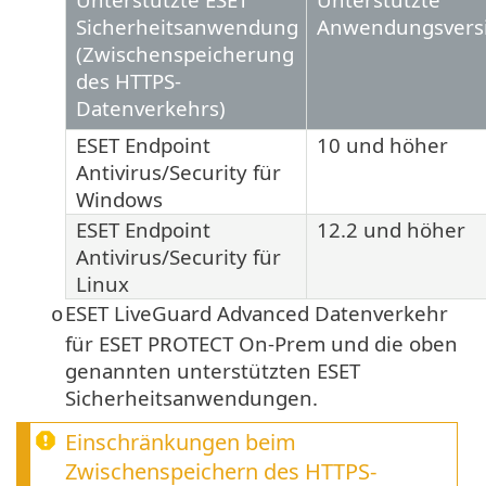
Sicherheitsanwendung
Anwendungsvers
(Zwischenspeicherung
des HTTPS-
Datenverkehrs)
ESET Endpoint
10
und höher
Antivirus/Security
für
Windows
ESET Endpoint
12.2
und höher
Antivirus/Security
für
Linux
ESET LiveGuard Advanced Datenverkehr
o
für ESET PROTECT On-Prem und die oben
genannten unterstützten ESET
Sicherheitsanwendungen.
Einschränkungen beim
Zwischenspeichern des
HTTPS
-