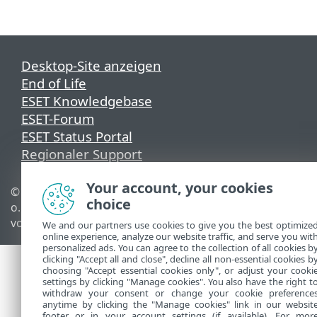
Desktop-Site anzeigen
End of Life
ESET Knowledgebase
ESET-Forum
ESET Status Portal
Regionaler Support
Your account, your cookies
© 1992 - 2026 ESET, spol. s r.
Cookies verwalten
choice
o. - Alle Rechte
Cookie-Richtlinie
vorbehalten.
We and our partners use cookies to give you the best optimize
online experience, analyze our website traffic, and serve you wit
personalized ads. You can agree to the collection of all cookies b
clicking "Accept all and close", decline all non-essential cookies b
choosing "Accept essential cookies only", or adjust your cooki
settings by clicking "Manage cookies". You also have the right t
withdraw your consent or change your cookie preference
anytime by clicking the "Manage cookies" link in our websit
footer or in your account settings (if available). For mor