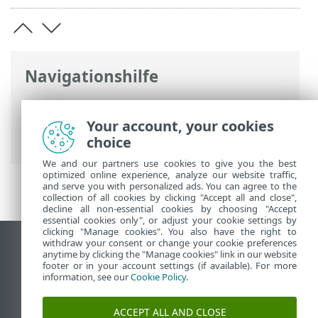
Navigationshilfe
ESET Online-Hilfe
>
ESET Bridge
>
Erste
Schritte
> Installation mit dem Task
Your account, your cookies
„Software-Installation“
choice
We and our partners use cookies to give you the best
optimized online experience, analyze our website traffic,
and serve you with personalized ads. You can agree to the
collection of all cookies by clicking "Accept all and close",
decline all non-essential cookies by choosing "Accept
essential cookies only", or adjust your cookie settings by
clicking "Manage cookies". You also have the right to
withdraw your consent or change your cookie preferences
Desktop-Site anzeigen
anytime by clicking the "Manage cookies" link in our website
footer or in your account settings (if available). For more
End of Life
information, see our
Cookie Policy
.
ESET Knowledgebase
ESET-Forum
ACCEPT ALL AND CLOSE