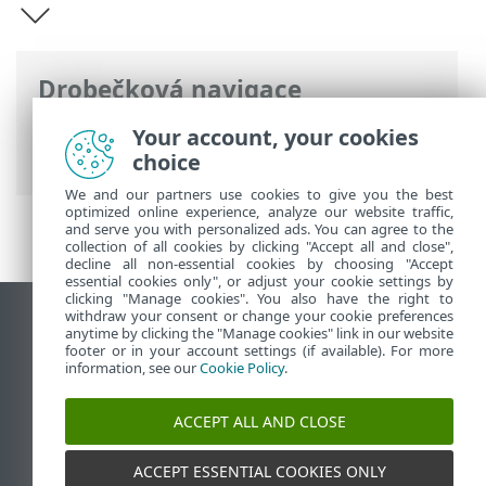
Drobečková navigace
ESET Online nápověda
>
ESET Bridge
>
Your account, your cookies
Úvod k ESET Bridge
choice
We and our partners use cookies to give you the best
optimized online experience, analyze our website traffic,
and serve you with personalized ads. You can agree to the
collection of all cookies by clicking "Accept all and close",
decline all non-essential cookies by choosing "Accept
essential cookies only", or adjust your cookie settings by
clicking "Manage cookies". You also have the right to
withdraw your consent or change your cookie preferences
Zobrazit verzi pro počítač
anytime by clicking the "Manage cookies" link in our website
footer or in your account settings (if available). For more
End of Life
information, see our
Cookie Policy
.
ESET Databáze znalostí
ESET Forum
ACCEPT ALL AND CLOSE
ESET Status Portal
Regionální podpora
ACCEPT ESSENTIAL COOKIES ONLY