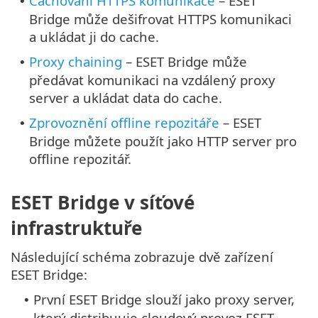
Cachování HTTPS komunikace
– ESET
•
Bridge může dešifrovat HTTPS komunikaci
a ukládat ji do cache.
Proxy chaining
– ESET Bridge může
•
předávat komunikaci na vzdálený proxy
server a ukládat data do cache.
Zprovoznění offline repozitáře
– ESET
•
Bridge můžete použít jako HTTP server pro
offline repozitář.
ESET Bridge v síťové
infrastruktuře
Následující schéma zobrazuje dvě zařízení
ESET Bridge:
První ESET Bridge slouží jako proxy server,
•
který distribuuje cloudový provoz ESET