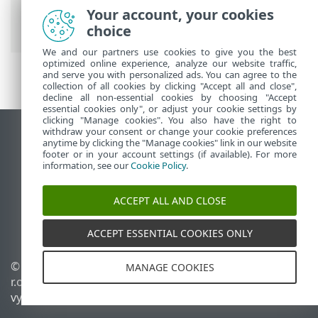
Úvod k ESET Bridge
> Ukládání
Your account, your cookies
stahovaných dat do cache
choice
We and our partners use cookies to give you the best
optimized online experience, analyze our website traffic,
and serve you with personalized ads. You can agree to the
collection of all cookies by clicking "Accept all and close",
decline all non-essential cookies by choosing "Accept
essential cookies only", or adjust your cookie settings by
clicking "Manage cookies". You also have the right to
withdraw your consent or change your cookie preferences
Zobrazit verzi pro počítač
anytime by clicking the "Manage cookies" link in our website
footer or in your account settings (if available). For more
End of Life
information, see our
Cookie Policy
.
ESET Databáze znalostí
ESET Forum
ACCEPT ALL AND CLOSE
ESET Status Portal
Regionální podpora
ACCEPT ESSENTIAL COOKIES ONLY
© 1992 - 2026 ESET, spol. s
Spravovat cookies
MANAGE COOKIES
r.o. - Všechna práva
Zásady používání souborů
vyhrazena.
cookies