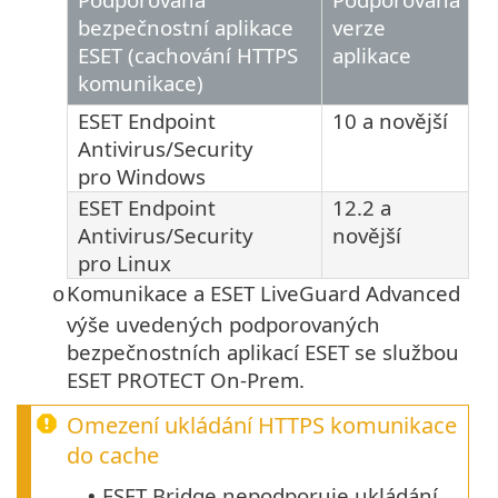
bezpečnostní aplikace
verze
ESET (cachování HTTPS
aplikace
komunikace)
ESET Endpoint
10
a novější
Antivirus/Security
pro
Windows
ESET Endpoint
12.2
a
Antivirus/Security
novější
pro
Linux
Komunikace a ESET LiveGuard Advanced
o
výše uvedených podporovaných
bezpečnostních aplikací ESET se službou
ESET PROTECT On-Prem.
Omezení ukládání
HTTPS
komunikace
do cache
ESET Bridge nepodporuje ukládání
•