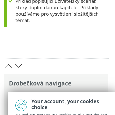
Příklad popisující uživatelský scénář,
který doplní danou kapitolu. Příklady
používáme pro vysvětlení složitějších
témat.
Drobečková navigace
ESET Online nápověda
>
ESET Bridge
>
Úvod k ESET Bridge
> Vítejte v online
Your account, your cookies
nápovědě k ESET Bridge
choice
We and our partners use cookies to give you the best