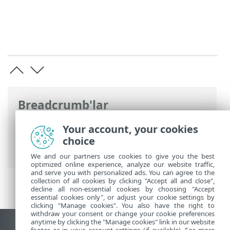
Breadcrumb'lar
ESET Online Yardım
>
ESET Business
Your account, your cookies
Account
>
ESET Business Account
choice
kullanarak
>
Kullanıcı yönetimi
> Profil
We and our partners use cookies to give you the best
optimized online experience, analyze our website traffic,
and serve you with personalized ads. You can agree to the
collection of all cookies by clicking "Accept all and close",
decline all non-essential cookies by choosing "Accept
essential cookies only", or adjust your cookie settings by
clicking "Manage cookies". You also have the right to
withdraw your consent or change your cookie preferences
anytime by clicking the "Manage cookies" link in our website