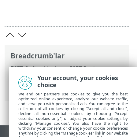
Breadcrumb'lar
ESET Online Yardım
>
ESET Business
Account
>
ESET Business Account
Your account, your cookies
kullanarak
>
Siteler
> Kullanıcıları siteye
choice
atama
We and our partners use cookies to give you the best
optimized online experience, analyze our website traffic,
and serve you with personalized ads. You can agree to the
collection of all cookies by clicking "Accept all and close",
decline all non-essential cookies by choosing "Accept
essential cookies only", or adjust your cookie settings by
clicking "Manage cookies". You also have the right to
withdraw your consent or change your cookie preferences
anytime by clicking the "Manage cookies" link in our website