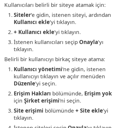
Kullanıcıları belirli bir siteye atamak için:
1.
Siteler
'e gidin, istenen siteyi, ardından
Kullanıcı ekle
'yi tıklayın.
2.
+ Kullanıcı ekle
'yi tıklayın.
3.
İstenen kullanıcıları seçip
Onayla
'yı
tıklayın.
Belirli bir kullanıcıyı birkaç siteye atama:
1.
Kullanıcı yönetimi
'ne gidin, istenen
kullanıcıyı tıklayın ve açılır menüden
Düzenle
'yi seçin.
2.
Erişim Hakları
bölümünde,
Erişim yok
için
Şirket erişimi
'ni seçin.
3.
Site erişimi
bölümünde
+ Site ekle
'yi
tıklayın.
4.
İstenen siteleri seçip
Onayla
'yı tıklayın.