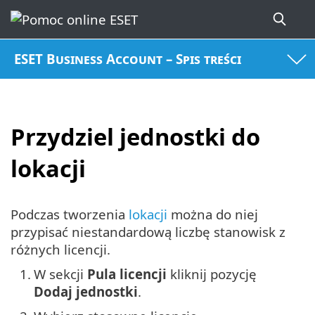
ESET Business Account – Spis treści
Przydziel jednostki do
lokacji
Podczas tworzenia
lokacji
można do niej
przypisać niestandardową liczbę stanowisk z
różnych licencji.
1.
W sekcji
Pula licencji
kliknij pozycję
Dodaj jednostki
.