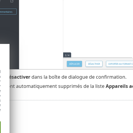
d
h
sur
Désactiver
dans la boîte de dialogue de confirmation.
y
 seront automatiquement supprimés de la liste
Appareils a
y
e
o
s
e
e