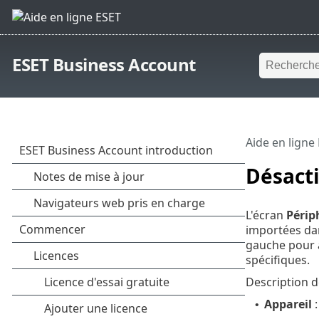
ESET Business Account
Aide en ligne
Désacti
L'écran
Périp
importées dan
gauche pour af
spécifiques.
Description d
Appareil
:
•