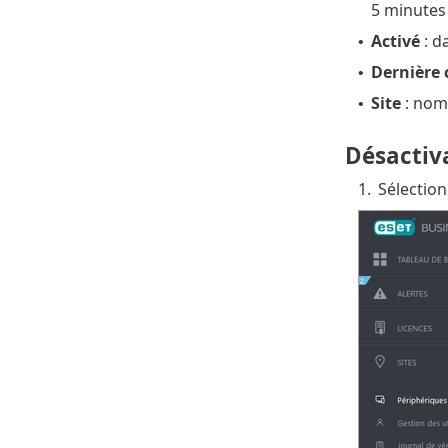
5 minutes 
Activé
: da
•
Dernière 
•
Site
: nom 
•
Désactiva
1.
Sélection