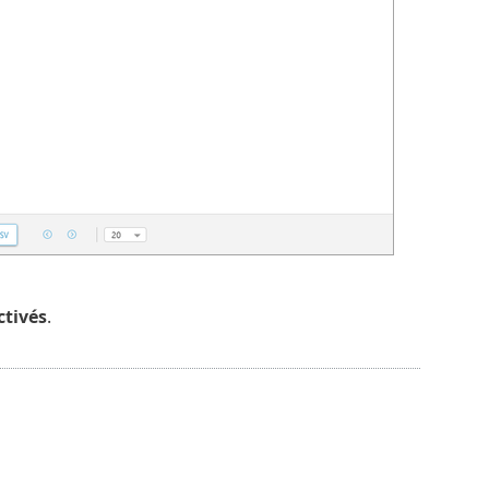
ctivés
.