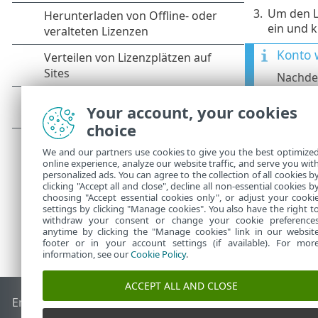
3.
Um den L
ein und k
Konto 
Nachdem
E-Mail 
Hyperli
Your account, your cookies
wiederh
choice
We and our partners use cookies to give you the best optimize
online experience, analyze our website traffic, and serve you wit
personalized ads. You can agree to the collection of all cookies b
clicking "Accept all and close", decline all non-essential cookies b
choosing "Accept essential cookies only", or adjust your cooki
settings by clicking "Manage cookies". You also have the right t
withdraw your consent or change your cookie preference
anytime by clicking the "Manage cookies" link in our websit
footer or in your account settings (if available). For mor
information, see our
Cookie Policy
.
ACCEPT ALL AND CLOSE
End of Life
ESET Knowledgebase
ESET-Forum
ESET Status P