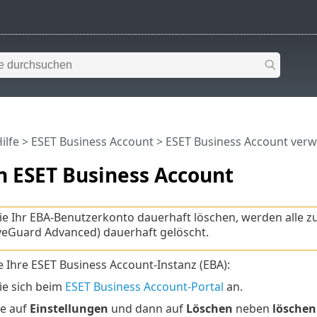
ilfe
>
ESET Business Account
>
ESET Business Account ver
n ESET Business Account
e Ihr EBA-Benutzerkonto dauerhaft löschen, werden alle z
veGuard Advanced) dauerhaft gelöscht.
e Ihre ESET Business Account-Instanz (EBA):
ie sich beim
ESET Business Account-Portal
an.
ie auf
Einstellungen
und dann auf
Löschen
neben
löschen