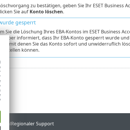
öschvorgang zu bestätigen, geben Sie Ihr ESET Business A
licken Sie auf
Konto löschen
.
wurde gesperrt
 Sie die Löschung Ihres EBA-Kontos im ESET Business Accou
darüber informiert, dass Ihr EBA-Konto gesperrt wurde und i
nks, mit denen Sie das Konto sofort und unwiderruflich lösc
erstellen können.
d
h
y
y
e
o
s
e
e
ortal
Regionaler Support