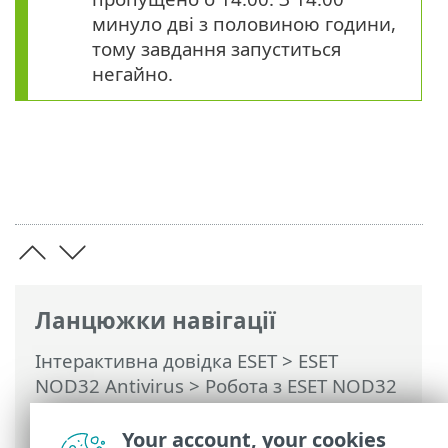
минуло дві з половиною години,
тому завдання запуститься
негайно.
Ланцюжки навігації
Інтерактивна довідка ESET
>
ESET
NOD32 Antivirus
>
Робота з ESET NOD32
Antivirus
>
Інструменти
>
Планувальник
> Діалогові вікна:
Your account, your cookies