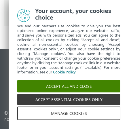
Antivirus
>
Інструменти
>
Планувальник
> Діалогові вікна:
Your account, your cookies
розклад > Часовий параметр завдання
choice
We and our partners use cookies to give you the best
optimized online experience, analyze our website traffic,
and serve you with personalized ads. You can agree to the
collection of all cookies by clicking "Accept all and close",
decline all non-essential cookies by choosing "Accept
essential cookies only", or adjust your cookie settings by
clicking "Manage cookies". You also have the right to
withdraw your consent or change your cookie preferences
Переглянути повну версію
anytime by clicking the "Manage cookies" link in our website
footer or in your account settings (if available). For more
End of Life
information, see our
Cookie Policy
.
База знань ESET
Форум ESET
ACCEPT ALL AND CLOSE
ESET Status Portal
Регіональна підтримка
ACCEPT ESSENTIAL COOKIES ONLY
© 1992 - 2026 ESET, spol. s
Керувати файлами cookie
MANAGE COOKIES
r.o. - Усі права захищено.
Політика щодо файлів
cookie