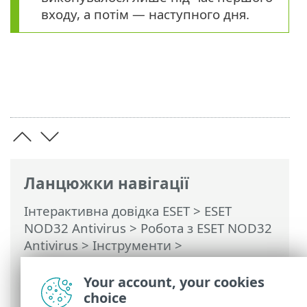
входу, а потім — наступного дня.
Ланцюжки навігації
Інтерактивна довідка ESET
>
ESET
NOD32 Antivirus
>
Робота з ESET NOD32
Antivirus
>
Інструменти
>
Планувальник
> Діалогові вікна:
розклад > Часовий параметр завдання:
Your account, your cookies
за умови виникнення події
choice