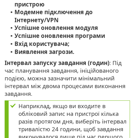
пристрою
Модемне підключення до
•
Інтернету/VPN
Успішне оновлення модуля
•
Успішне оновлення програми
•
Вхід користувача;
•
Виявлення загрози.
•
Інтервал запуску завдання (годин)
:
Під
час планування завдання, ініційованого
подією, можна зазначити мінімальний
інтервал між двома процесами виконання
завдання.
Наприклад, якщо ви входите в
обліковий запис на пристрої кілька
разів протягом дня, виберіть інтервал
тривалістю 24 години, щоб завдання
виконувалося лише під час першого