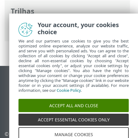
Trilhas
Ajuda on-line ESET
>
ESET NOD32
Your account, your cookies
Antivirus
>
Configuração avançada
choice
We and our partners use cookies to give you the best
optimized online experience, analyze our website traffic,
and serve you with personalized ads. You can agree to the
collection of all cookies by clicking "Accept all and close",
decline all non-essential cookies by choosing "Accept
essential cookies only", or adjust your cookie settings by
clicking "Manage cookies". You also have the right to
withdraw your consent or change your cookie preferences
Ver site para desktop
anytime by clicking the "Manage cookies" link in our website
footer or in your account settings (if available). For more
End of Life
information, see our
Cookie Policy
.
Base de conhecimento ESET
Fórum ESET
ACCEPT ALL AND CLOSE
ESET Status Portal
Suporte regional
ACCEPT ESSENTIAL COOKIES ONLY
© 1992 - 2026 ESET, spol. s
Gerenciar cookies
MANAGE COOKIES