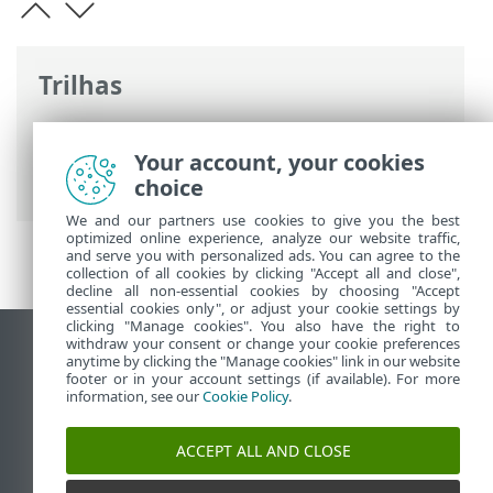
Trilhas
Ajuda on-line ESET
>
ESET NOD32
Antivirus
>
Trabalhando com o ESET
Your account, your cookies
NOD32 Antivirus
choice
We and our partners use cookies to give you the best
optimized online experience, analyze our website traffic,
and serve you with personalized ads. You can agree to the
collection of all cookies by clicking "Accept all and close",
decline all non-essential cookies by choosing "Accept
essential cookies only", or adjust your cookie settings by
clicking "Manage cookies". You also have the right to
withdraw your consent or change your cookie preferences
Ver site para desktop
anytime by clicking the "Manage cookies" link in our website
footer or in your account settings (if available). For more
End of Life
information, see our
Cookie Policy
.
Base de conhecimento ESET
Fórum ESET
ACCEPT ALL AND CLOSE
ESET Status Portal