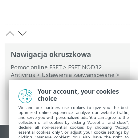
Nawigacja okruszkowa
Pomoc online ESET
>
ESET NOD32
Antivirus
>
Ustawienia zaawansowane
>
Skanowania
>
Wyłączenia
> Pliki i foldery
wyłączone ze skanowania
Your account, your cookies
choice
We and our partners use cookies to give you the best
optimized online experience, analyze our website traffic,
and serve you with personalized ads. You can agree to the
collection of all cookies by clicking "Accept all and close",
decline all non-essential cookies by choosing "Accept
essential cookies only", or adjust your cookie settings by
Wyświetl witrynę internetową dla
clicking "Manage cookies". You also have the right to