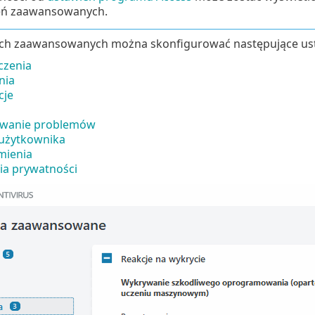
eń zaawansowanych.
ch zaawansowanych można skonfigurować następujące ust
czenia
nia
cje
ywanie problemów
 użytkownika
mienia
ia prywatności