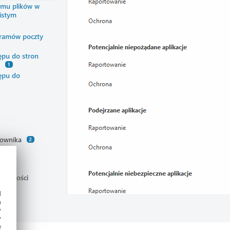
d
h
y
y
e