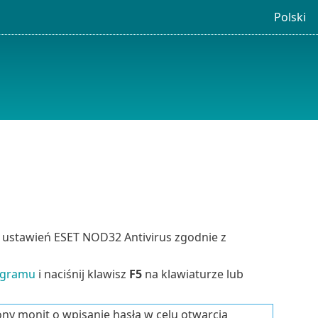
Polski
ustawień ESET NOD32 Antivirus zgodnie z
ogramu
i naciśnij klawisz
F5
na klawiaturze lub
ny monit o wpisanie hasła w celu otwarcia