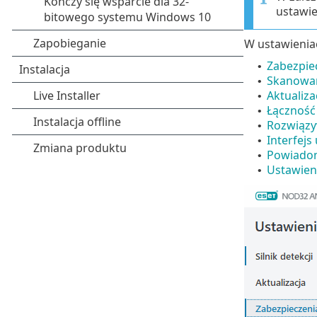
ustawi
W ustawienia
Zabezpie
•
Skanowa
•
Aktualiza
•
Łączność
•
Rozwiąz
•
Interfejs
•
Powiado
•
Ustawien
•