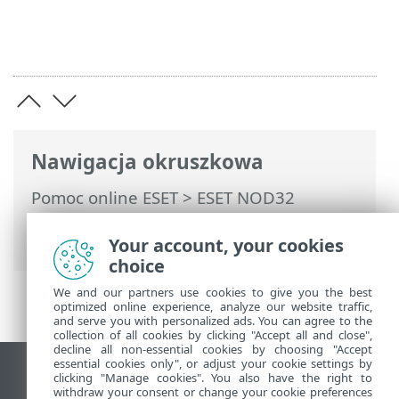
Nawigacja okruszkowa
Pomoc online ESET
>
ESET NOD32
Antivirus
>
Ustawienia zaawansowane
>
Skanowania
Your account, your cookies
choice
We and our partners use cookies to give you the best
optimized online experience, analyze our website traffic,
and serve you with personalized ads. You can agree to the
collection of all cookies by clicking "Accept all and close",
decline all non-essential cookies by choosing "Accept
essential cookies only", or adjust your cookie settings by
Wyświetl witrynę internetową dla
clicking "Manage cookies". You also have the right to
withdraw your consent or change your cookie preferences