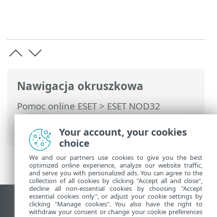
Nawigacja okruszkowa
Pomoc online ESET
>
ESET NOD32
Antivirus
>
Praca z programem ESET
NOD32 Antivirus
Your account, your cookies
choice
We and our partners use cookies to give you the best
optimized online experience, analyze our website traffic,
and serve you with personalized ads. You can agree to the
collection of all cookies by clicking "Accept all and close",
decline all non-essential cookies by choosing "Accept
essential cookies only", or adjust your cookie settings by
Wyświetl witrynę internetową dla
clicking "Manage cookies". You also have the right to
withdraw your consent or change your cookie preferences