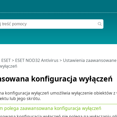
 ESET
>
ESET NOD32 Antivirus
>
Ustawienia zaawansowane
 wyłączeń
sowana konfiguracja wyłączeń
 konfiguracja wyłączeń umożliwia wyłączenie obiektów z wy
iektu lub jego skrótu.
m polega zaawansowana konfiguracja wyłączeń
owana konfiguracja wyłączeń nie polega na wyłączaniu pli