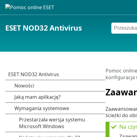
ESET NOD32 Antivirus
Pomoc online
konfiguracja
Zaawan
Zaawansowana
ścieżki do ob
Na czy
Zaawans