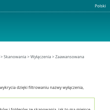
Polski
>
Skanowania
>
Wyłączenia
> Zaawansowana
krycia dzięki filtrowaniu nazwy wyłączenia,
ków i folderów ze skanowania, jak to ma miejsce