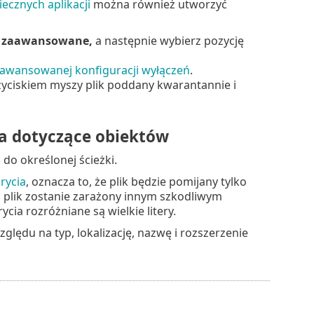
iecznych aplikacji
można również utworzyć
e zaawansowane,
a następnie wybierz pozycję
aawansowanej konfiguracji wyłączeń
.
rzyciskiem myszy plik poddany kwarantannie i
a dotyczące obiektów
o określonej ścieżki.
rycia
, oznacza to, że plik będzie pomijany tylko
ej plik zostanie zarażony innym szkodliwym
a rozróżniane są wielkie litery.
lędu na typ, lokalizację, nazwę i rozszerzenie