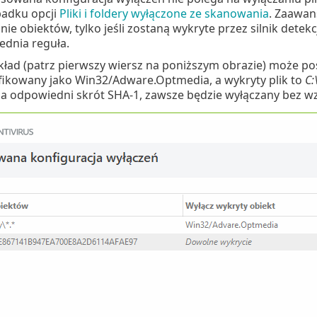
padku opcji
Pliki i foldery wyłączone ze skanowania
. Zaawan
nie obiektów, tylko jeśli zostaną wykryte przez silnik detekc
dnia reguła.
kład (patrz pierwszy wiersz na poniższym obrazie) może pos
fikowany jako Win32/Adware.Optmedia, a wykryty plik to
C:
a odpowiedni skrót SHA-1, zawsze będzie wyłączany bez wzg