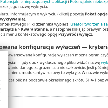
u
Potencjalnie niepożądanych aplikacji
i
Potencjalnie niebezp
rzez jego nazwę wykrycia:
lertu informującym o wykryciu (kliknij pozycję
Pokaż opcj
z wykrywania
).
ontekstowego Pliki dziennika wybierz
Kreator tworzenia z
arzędzia
>
Kwarantanna
, a następnie klikając prawym p
ąc z menu kontekstowego opcję
Przywróć i wyłącz
.
wana konfiguracja wyłączeń — kryteri
— zaawansowaną konfigurację wyłączeń można ograniczyć d
ykrycia
— gdy obok wykluczonego pliku widać nazwę
wyk
zukiwaniu danego zagrożenia, a nie całkowicie. Jeśli późni
owaniem, moduł antywirusowy to wykryje. W nazwie wykryci
d
h
yłącza plik na podstawie określonego skrótu SHA-1 bez wzg
y
y
e
o
s
e
e