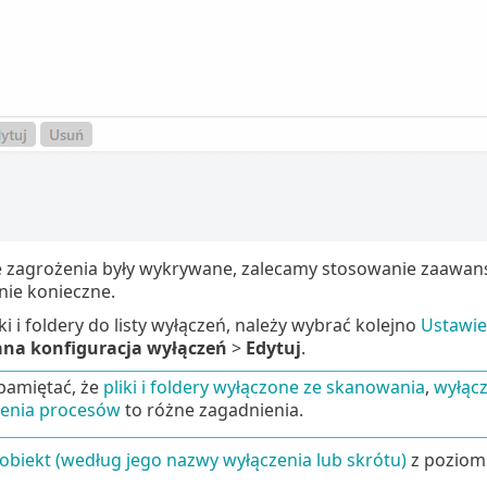
 zagrożenia były wykrywane, zalecamy stosowanie zaawanso
nie konieczne.
ki i foldery do listy wyłączeń, należy wybrać kolejno
Ustawi
a konfiguracja wyłączeń
>
Edytuj
.
pamiętać, że
pliki i foldery wyłączone ze skanowania
,
wyłącz
zenia procesów
to różne zagadnienia.
obiekt (według jego nazwy wyłączenia lub skrótu)
z poziomu