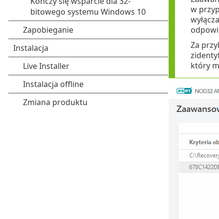
w przy
wyłącza
odpowie
Za przy
zidenty
który m