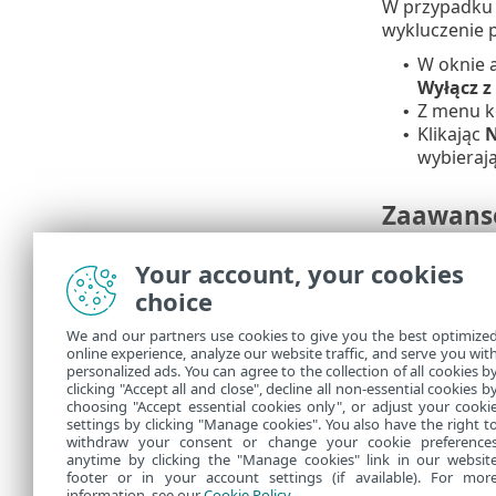
W przypadk
wykluczenie p
W oknie a
•
Wyłącz 
Z menu k
•
Klikając
N
•
wybieraj
Zaawanso
Ścieżka
•
Your account, your cookies
Nazwa w
•
choice
przy wys
oprogram
We and our partners use cookies to give you the best optimize
online experience, analyze our website traffic, and serve you wit
Skrót
— w
•
personalized ads. You can agree to the collection of all cookies b
clicking "Accept all and close", decline all non-essential cookies b
pliku.
choosing "Accept essential cookies only", or adjust your cooki
settings by clicking "Manage cookies". You also have the right t
withdraw your consent or change your cookie preference
anytime by clicking the "Manage cookies" link in our websit
footer or in your account settings (if available). For mor
information, see our
Cookie Policy
.