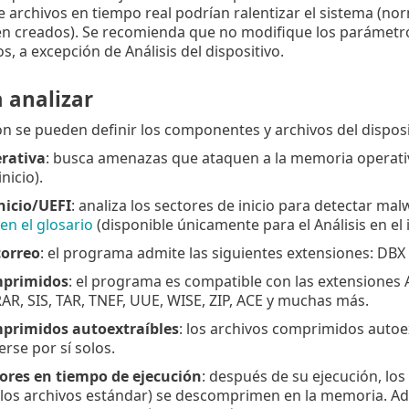
e archivos en tiempo real podrían ralentizar el sistema (n
ién creados). Se recomienda que no modifique los parámet
s, a excepción de Análisis del dispositivo.
 analizar
ón se pueden definir los componentes y archivos del dispos
rativa
: busca amenazas que ataquen a la memoria operativ
inicio).
nicio/UEFI
: analiza los sectores de inicio para detectar malw
en el glosario
(disponible únicamente para el Análisis en el i
correo
: el programa admite las siguientes extensiones: DBX
mprimidos
: el programa es compatible con las extensiones 
AR, SIS, TAR, TNEF, UUE, WISE, ZIP, ACE y muchas más.
primidos autoextraíbles
: los archivos comprimidos autoe
rse por sí solos.
res en tiempo de ejecución
: después de su ejecución, lo
e los archivos estándar) se descomprimen en la memoria. 