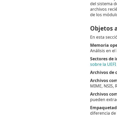
del sistema d
archivos rec
de los módulo
Objetos a
En esta secci
Memoria ope
Análisis en el 
Sectores de i
sobre la UEFI 
Archivos de 
Archivos co
MIME, NSIS, R
Archivos com
pueden extrae
Empaquetado
diferencia d