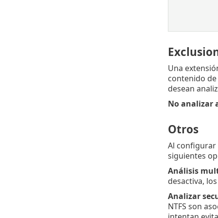
Exclusio
Una extensión
contenido de 
desean analiz
No analizar 
Otros
Al configurar
siguientes op
Análisis mul
desactiva, los
Analizar sec
NTFS son asoc
intentan evit