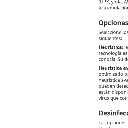
(UPX, yoda, A
a la emulació
Opciones 
Seleccione lo
siguientes:
Heurística
: 
tecnología es
conocía. Su d
Heurística a
optimizado pa
heurística av
pueden detect
están dispon
virus que con
Desinfec
Las opciones 