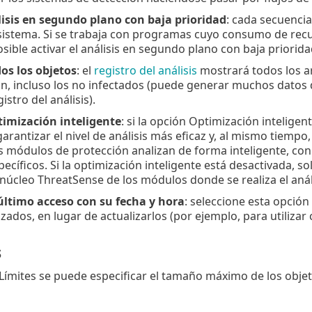
lisis en segundo plano con baja prioridad
: cada secuenci
sistema. Si se trabaja con programas cuyo consumo de recu
sible activar el análisis en segundo plano con baja priorida
os los objetos
: el
registro del análisis
mostrará todos los a
n, incluso los no infectados (puede generar muchos datos d
istro del análisis).
timización inteligente
: si la opción Optimización inteligen
arantizar el nivel de análisis más eficaz y, al mismo tiempo
s módulos de protección analizan de forma inteligente, con 
ecíficos. Si la optimización inteligente está desactivada, s
 núcleo ThreatSense de los módulos donde se realiza el análi
 último acceso con su fecha y hora
: seleccione esta opción
izados, en lugar de actualizarlos (por ejemplo, para utiliza
s
 Límites se puede especificar el tamaño máximo de los objet