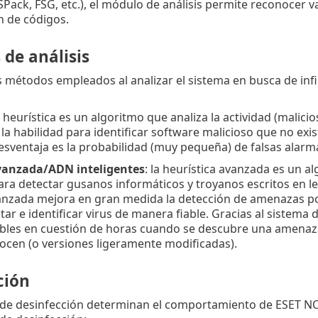
SPack, FSG, etc.), el módulo de análisis permite reconocer 
n de códigos.
de análisis
s métodos empleados al analizar el sistema en busca de infi
la heurística es un algoritmo que analiza la actividad (malici
 la habilidad para identificar software malicioso que no exi
esventaja es la probabilidad (muy pequeña) de falsas alarm
vanzada/ADN inteligentes
: la heurística avanzada es un a
ra detectar gusanos informáticos y troyanos escritos en le
anzada mejora en gran medida la detección de amenazas por
ar e identificar virus de manera fiable. Gracias al sistema 
ibles en cuestión de horas cuando se descubre una amenaza
ocen (o versiones ligeramente modificadas).
ción
de desinfección determinan el comportamiento de ESET NOD