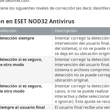
 de desinfección:
ene los siguientes niveles de corrección (es decir, desinfecc
ón en ESET NOD32 Antivirus
infección
Descripción
detección siempre
Intentar corregir la detección
intervención del usuario final
del sistema), si no se puede c
se deja en su ubicación origin
detección si es seguro,
Intentar corregir la detecció
e otro modo
intervención del usuario final
sistema o archivos comprimido
detección no se puede corregir
ubicación original.
detección si es seguro,
Intentar corregir la detecció
de otro modo
casos, si no se puede realizar
interactiva y debe selecciona
o ignorar). Este ajuste se rec
iempre al usuario final
El usuario final recibe una ve