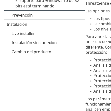
ThreatSense e
Las opciones 
Los tipos
•
La combi
•
Los nivel
•
Para abrir la
utilice la te
diferente. Co
protección:
Protecció
•
Análisis 
•
Análisis e
•
Protecci
•
Protecció
•
Protecció
•
Análisis 
•
Los parámetr
funcionamient
analicen empa