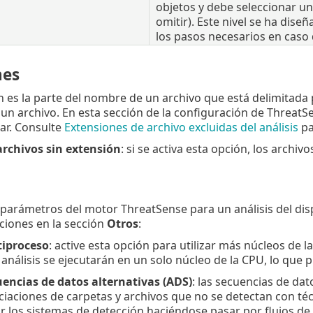
objetos y debe seleccionar un
omitir). Este nivel se ha di
los pasos necesarios en caso 
nes
 es la parte del nombre de un archivo que está delimitada p
un archivo. En esta sección de la configuración de ThreatSen
ar. Consulte
Extensiones de archivo excluidas del análisis
pa
archivos sin extensión
: si se activa esta opción, los archiv
 parámetros del motor ThreatSense para un análisis del disp
ciones en la sección
Otros
:
tiproceso
: active esta opción para utilizar más núcleos de l
 análisis se ejecutarán en un solo núcleo de la CPU, lo que p
uencias de datos alternativas (ADS)
: las secuencias de dat
iaciones de carpetas y archivos que no se detectan con té
ar los sistemas de detección haciéndose pasar por flujos de 