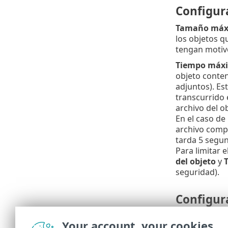
Configura
Tamaño máxi
los objetos 
tengan motivo
Tiempo máxim
objeto conten
adjuntos). Est
transcurrido 
archivo del o
En el caso de
archivo compr
tarda 5 segun
Para limitar e
del objeto
y
seguridad).
Configur
Nivel de ani
Your account, your cookies