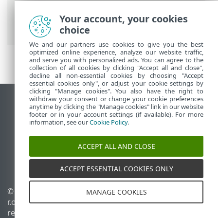
Ayuda en línea de ESET
>
ESET NOD32
Antivirus
>
Configuración avanzada
>
Your account, your cookies
Protecciones
choice
We and our partners use cookies to give you the best
optimized online experience, analyze our website traffic,
and serve you with personalized ads. You can agree to the
collection of all cookies by clicking "Accept all and close",
decline all non-essential cookies by choosing "Accept
essential cookies only", or adjust your cookie settings by
clicking "Manage cookies". You also have the right to
withdraw your consent or change your cookie preferences
Ver sitio para ordenador
anytime by clicking the "Manage cookies" link in our website
footer or in your account settings (if available). For more
End of Life
information, see our
Cookie Policy
.
Base de conocimiento de ESET
Foro de ESET
ACCEPT ALL AND CLOSE
ESET Status Portal
Soporte técnico regional
ACCEPT ESSENTIAL COOKIES ONLY
© 1992 - 2026 ESET, spol. s
Administrar cookies
MANAGE COOKIES
r.o. Todos los derechos
Política de cookies
reservados.