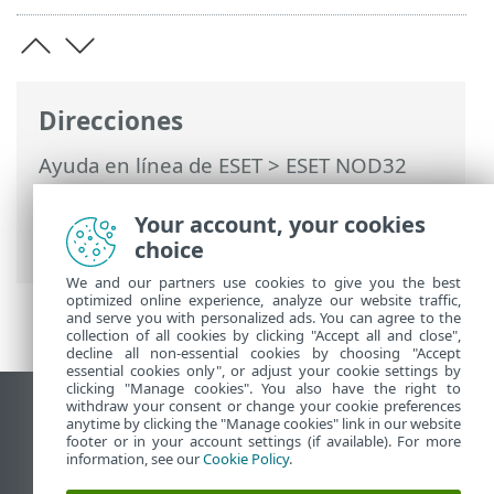
Direcciones
Ayuda en línea de ESET
>
ESET NOD32
Antivirus
>
Configuración avanzada
>
Protecciones
> Protección del acceso a la
Your account, your cookies
Web
choice
We and our partners use cookies to give you the best
optimized online experience, analyze our website traffic,
and serve you with personalized ads. You can agree to the
collection of all cookies by clicking "Accept all and close",
decline all non-essential cookies by choosing "Accept
essential cookies only", or adjust your cookie settings by
clicking "Manage cookies". You also have the right to
withdraw your consent or change your cookie preferences
Ver sitio para ordenador
anytime by clicking the "Manage cookies" link in our website
footer or in your account settings (if available). For more
End of Life
information, see our
Cookie Policy
.
Base de conocimiento de ESET