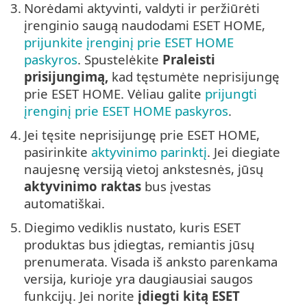
3.
Norėdami aktyvinti, valdyti ir peržiūrėti
įrenginio saugą naudodami ESET HOME,
prijunkite įrenginį prie ESET HOME
paskyros
. Spustelėkite
Praleisti
prisijungimą,
kad tęstumėte neprisijungę
prie ESET HOME. Vėliau galite
prijungti
įrenginį prie ESET HOME paskyros
.
4.
Jei tęsite neprisijungę prie ESET HOME,
pasirinkite
aktyvinimo parinktį
. Jei diegiate
naujesnę versiją vietoj ankstesnės, jūsų
aktyvinimo raktas
bus įvestas
automatiškai.
5.
Diegimo vediklis nustato, kuris ESET
produktas bus įdiegtas, remiantis jūsų
prenumerata. Visada iš anksto parenkama
versija, kurioje yra daugiausiai saugos
funkcijų. Jei norite
įdiegti kitą ESET