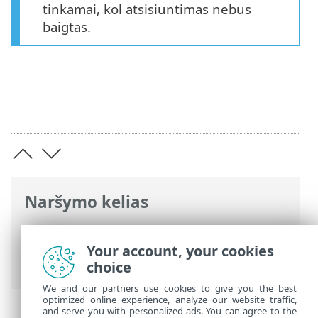
tinkamai, kol atsisiuntimas nebus
baigtas.
Naršymo kelias
ESET interneto žinynas
>
ESET NOD32
Antivirus
>
Diegimas
> Tiesioginio
Your account, your cookies
diegimo programa
choice
We and our partners use cookies to give you the best
optimized online experience, analyze our website traffic,
and serve you with personalized ads. You can agree to the