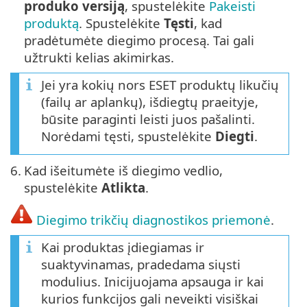
produko versiją
, spustelėkite
Pakeisti
produktą
. Spustelėkite
Tęsti
, kad
pradėtumėte diegimo procesą. Tai gali
užtrukti kelias akimirkas.
Jei yra kokių nors ESET produktų likučių
(failų ar aplankų), išdiegtų praeityje,
būsite paraginti leisti juos pašalinti.
Norėdami tęsti, spustelėkite
Diegti
.
6.
Kad išeitumėte iš diegimo vedlio,
spustelėkite
Atlikta
.
Diegimo trikčių diagnostikos priemonė
.
Kai produktas įdiegiamas ir
suaktyvinamas, pradedama siųsti
modulius. Inicijuojama apsauga ir kai
kurios funkcijos gali neveikti visiškai