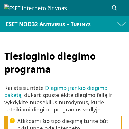
ESET NOD32 Antivirus – Turinys
Tiesioginio diegimo
programa
Kai atsisiuntėte
Diegimo įrankio diegimo
paketą
, dukart spustelėkite diegimo failą ir
vykdykite nuoseklius nurodymus, kurie
pateikiami diegimo programos vedlyje.
Atlikdami šio tipo diegimą turite būti
prisijungę prie interneto.