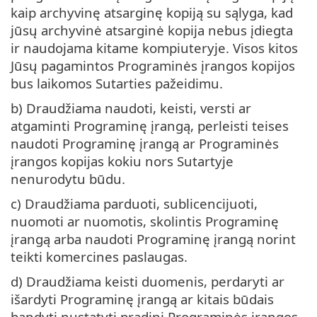
kaip archyvinę atsarginę kopiją su sąlyga, kad
jūsų archyvinė atsarginė kopija nebus įdiegta
ir naudojama kitame kompiuteryje. Visos kitos
Jūsų pagamintos Programinės įrangos kopijos
bus laikomos Sutarties pažeidimu.
b) Draudžiama naudoti, keisti, versti ar
atgaminti Programinę įrangą, perleisti teises
naudoti Programinę įrangą ar Programinės
įrangos kopijas kokiu nors Sutartyje
nenurodytu būdu.
c) Draudžiama parduoti, sublicencijuoti,
nuomoti ar nuomotis, skolintis Programinę
įrangą arba naudoti Programinę įrangą norint
teikti komercines paslaugas.
d) Draudžiama keisti duomenis, perdaryti ar
išardyti Programinę įrangą ar kitais būdais
bandyti nustatyti pradinį Programinės įrangos