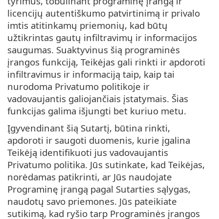
tyrimus, tobulinant programinę įrangą ir
licencijų autentiškumo patvirtinimą ir privalo
imtis atitinkamų priemonių, kad būtų
užtikrintas gautų infiltravimų ir informacijos
saugumas. Suaktyvinus šią programinės
įrangos funkciją, Teikėjas gali rinkti ir apdoroti
infiltravimus ir informaciją taip, kaip tai
nurodoma Privatumo politikoje ir
vadovaujantis galiojančiais įstatymais. Šias
funkcijas galima išjungti bet kuriuo metu.
Įgyvendinant šią Sutartį, būtina rinkti,
apdoroti ir saugoti duomenis, kurie įgalina
Teikėją identifikuoti jus vadovaujantis
Privatumo politika. Jūs sutinkate, kad Teikėjas,
norėdamas patikrinti, ar Jūs naudojate
Programinę įrangą pagal Sutarties sąlygas,
naudotų savo priemones. Jūs pateikiate
sutikimą, kad ryšio tarp Programinės įrangos