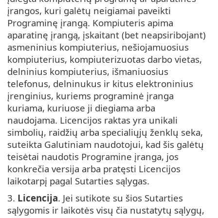
įrangos, kuri galėtų neigiamai paveikti
Programinę įrangą. Kompiuteris apima
aparatinę įrangą, įskaitant (bet neapsiribojant)
asmeninius kompiuterius, nešiojamuosius
kompiuterius, kompiuterizuotas darbo vietas,
delninius kompiuterius, išmaniuosius
telefonus, delninukus ir kitus elektroninius
įrenginius, kuriems programinė įranga
kuriama, kuriuose ji diegiama arba
naudojama. Licencijos raktas yra unikali
simbolių, raidžių arba specialiųjų ženklų seka,
suteikta Galutiniam naudotojui, kad šis galėtų
teisėtai naudotis Programine įranga, jos
konkrečia versija arba pratęsti Licencijos
laikotarpį pagal Sutarties sąlygas.
3.
Licencija
. Jei sutikote su šios Sutarties
sąlygomis ir laikotės visų čia nustatytų sąlygų,