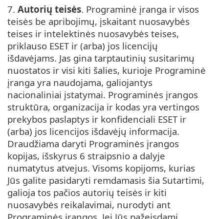
7.
Autorių teisės
. Programinė įranga ir visos
teisės be apribojimų, įskaitant nuosavybės
teises ir intelektinės nuosavybės teises,
priklauso ESET ir (arba) jos licencijų
išdavėjams. Jas gina tarptautinių susitarimų
nuostatos ir visi kiti šalies, kurioje Programinė
įranga yra naudojama, galiojantys
nacionaliniai įstatymai. Programinės įrangos
struktūra, organizacija ir kodas yra vertingos
prekybos paslaptys ir konfidenciali ESET ir
(arba) jos licencijos išdavėjų informacija.
Draudžiama daryti Programinės įrangos
kopijas, išskyrus 6 straipsnio a dalyje
numatytus atvejus. Visoms kopijoms, kurias
Jūs galite pasidaryti remdamasis šia Sutartimi,
galioja tos pačios autorių teisės ir kiti
nuosavybės reikalavimai, nurodyti ant
Programinės įrangos. Jei Jūs pažeisdami