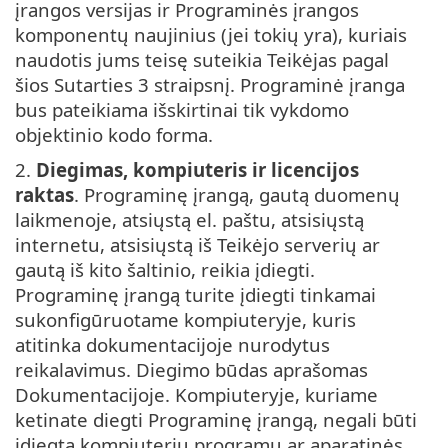
įrangos versijas ir Programinės įrangos
komponentų naujinius (jei tokių yra), kuriais
naudotis jums teisę suteikia Teikėjas pagal
šios Sutarties 3 straipsnį. Programinė įranga
bus pateikiama išskirtinai tik vykdomo
objektinio kodo forma.
2.
Diegimas, kompiuteris ir licencijos
raktas
. Programinę įrangą, gautą duomenų
laikmenoje, atsiųstą el. paštu, atsisiųstą
internetu, atsisiųstą iš Teikėjo serverių ar
gautą iš kito šaltinio, reikia įdiegti.
Programinę įrangą turite įdiegti tinkamai
sukonfigūruotame kompiuteryje, kuris
atitinka dokumentacijoje nurodytus
reikalavimus. Diegimo būdas aprašomas
Dokumentacijoje. Kompiuteryje, kuriame
ketinate diegti Programinę įrangą, negali būti
įdiegta kompiuterių programų ar aparatinės