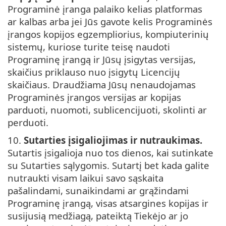
Programinė įranga palaiko kelias platformas
ar kalbas arba jei Jūs gavote kelis Programinės
įrangos kopijos egzempliorius, kompiuterinių
sistemų, kuriose turite teisę naudoti
Programinę įrangą ir Jūsų įsigytas versijas,
skaičius priklauso nuo įsigytų Licencijų
skaičiaus. Draudžiama Jūsų nenaudojamas
Programinės įrangos versijas ar kopijas
parduoti, nuomoti, sublicencijuoti, skolinti ar
perduoti.
10.
Sutarties įsigaliojimas ir nutraukimas.
Sutartis įsigalioja nuo tos dienos, kai sutinkate
su Sutarties sąlygomis. Sutartį bet kada galite
nutraukti visam laikui savo sąskaita
pašalindami, sunaikindami ar grąžindami
Programinę įrangą, visas atsargines kopijas ir
susijusią medžiagą, pateiktą Tiekėjo ar jo