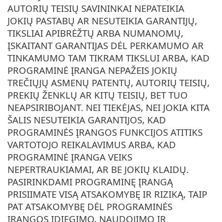
AUTORIŲ TEISIŲ SAVININKAI NEPATEIKIA
JOKIŲ PASTABŲ AR NESUTEIKIA GARANTIJŲ,
TIKSLIAI APIBRĖŽTŲ ARBA NUMANOMŲ,
ĮSKAITANT GARANTIJAS DĖL PERKAMUMO AR
TINKAMUMO TAM TIKRAM TIKSLUI ARBA, KAD
PROGRAMINĖ ĮRANGA NEPAŽEIS JOKIŲ
TREČIŲJŲ ASMENŲ PATENTŲ, AUTORIŲ TEISIŲ,
PREKIŲ ŽENKLŲ AR KITŲ TEISIŲ, BET TUO
NEAPSIRIBOJANT. NEI TIEKĖJAS, NEI JOKIA KITA
ŠALIS NESUTEIKIA GARANTIJOS, KAD
PROGRAMINĖS ĮRANGOS FUNKCIJOS ATITIKS
VARTOTOJO REIKALAVIMUS ARBA, KAD
PROGRAMINĖ ĮRANGA VEIKS
NEPERTRAUKIAMAI, AR BE JOKIŲ KLAIDŲ.
PASIRINKDAMI PROGRAMINĘ ĮRANGĄ
PRISIIMATE VISĄ ATSAKOMYBĘ IR RIZIKĄ, TAIP
PAT ATSAKOMYBĘ DĖL PROGRAMINĖS
ĮRANGOS ĮDIEGIMO, NAUDOJIMO IR