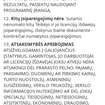
REZULTATŲ, PASIEKTŲ NAUDOJANT
PROGRAMINĘ ĮRANGĄ.
12.
Kitų įsipareigojimų nėra
. Sutartis
nenumato kitų Teikėjo ir jo licencijų išdavėjų
įsipareigojimų, išskyrus šiame dokumente
konkrečiai numatytus įsipareigojimus.
13.
ATSAKOMYBĖS APRIBOJIMAS
.
ATSIŽVELGDAMAS Į GALIOJANČIUS
ĮSTATYMUS, GAMINTOJAS, JO DARBUOTOJAI
AR LICENCIJŲ IŠDAVĖJAI JOKIU ATVEJU NĖRA
ATSAKINGI DĖL PRARASTO PELNO, PAJAMŲ,
PARDAVIMO, DUOMENŲ AR PIRKIMO KAINŲ,
TURTO NUOSTOLIŲ, ASMENINIŲ
SUSIŽEIDIMŲ, VERSLO TRUKDŽIŲ, VERSLO
INFORMACIJOS NUTEKĖJIMO AR DĖL JOKIŲ
SPECIALIŲ, TIESIOGINIŲ, NETIESIOGINIŲ,
ATSITIKTINIŲ, EKONOMINIŲ, DRAUDIMO,