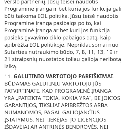
verslo partnerių. Jūsų teisei naudotis
Programine įranga ir bet kuria jos funkcija gali
būti taikoma EOL politika. Jūsų teisė naudotis
Programine įranga pasibaigs po to, kai
Programinė įranga ar bet kuri jos funkcija
pasieks gyvavimo ciklo pabaigos datą, kaip
apibrėžta EOL politikoje. Nepriklausomai nuo
Sutarties nutraukimo būdo, 7, 8, 11, 13, 19 ir
21 straipsnių nuostatos toliau galioja neribotą
laiką.
11.
GALUTINIO VARTOTOJO PAREIŠKIMAI
.
BŪDAMAS GALUTINIU VARTOTOJU JŪS
PATVIRTINATE, KAD PROGRAMINĖ ĮRANGA
YRA „PATEIKTA TOKIA, KOKIA YRA“, BE JOKIOS
GARANTIJOS, TIKSLIAI APIBRĖŽTOS ARBA
NUMANOMOS, PAGAL GALIOJANČIUS
ĮSTATYMUS. NEI TIEKĖJAS, JO LICENCIJOS
IŠDAVĖJAI AR ANTRINĖS BENDROVĖS, NEI