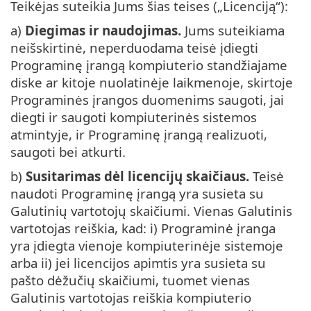
Teikėjas suteikia Jums šias teises („Licenciją“):
a)
Diegimas ir naudojimas.
Jums suteikiama
neišskirtinė, neperduodama teisė įdiegti
Programinę įrangą kompiuterio standžiajame
diske ar kitoje nuolatinėje laikmenoje, skirtoje
Programinės įrangos duomenims saugoti, jai
diegti ir saugoti kompiuterinės sistemos
atmintyje, ir Programinę įrangą realizuoti,
saugoti bei atkurti.
b)
Susitarimas dėl licencijų skaičiaus.
Teisė
naudoti Programinę įrangą yra susieta su
Galutinių vartotojų skaičiumi. Vienas Galutinis
vartotojas reiškia, kad: i) Programinė įranga
yra įdiegta vienoje kompiuterinėje sistemoje
arba ii) jei licencijos apimtis yra susieta su
pašto dėžučių skaičiumi, tuomet vienas
Galutinis vartotojas reiškia kompiuterio