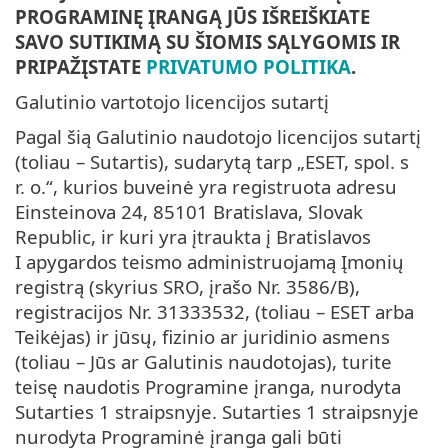
PROGRAMINĘ ĮRANGĄ JŪS IŠREIŠKIATE
SAVO SUTIKIMĄ SU ŠIOMIS SĄLYGOMIS IR
PRIPAŽĮSTATE
PRIVATUMO POLITIKA
.
Galutinio vartotojo licencijos sutartį
Pagal šią Galutinio naudotojo licencijos sutartį
(toliau – Sutartis), sudarytą tarp „ESET, spol. s
r. o.“, kurios buveinė yra registruota adresu
Einsteinova 24, 85101 Bratislava, Slovak
Republic, ir kuri yra įtraukta į Bratislavos
I apygardos teismo administruojamą Įmonių
registrą (skyrius SRO, įrašo Nr. 3586/B),
registracijos Nr. 31333532, (toliau – ESET arba
Teikėjas) ir jūsų, fizinio ar juridinio asmens
(toliau – Jūs ar Galutinis naudotojas), turite
teisę naudotis Programine įranga, nurodyta
Sutarties 1 straipsnyje. Sutarties 1 straipsnyje
nurodyta Programinė įranga gali būti