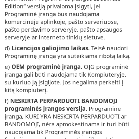
Edition“ versiją privaloma įsigyti, jei
Programinė įranga bus naudojama
komercinėje aplinkoje, pašto serveriuose,
pašto perdavimo serveryje, pašto apsaugos
serveryje ar interneto tinklų sietuve.
d)
Licencijos galiojimo laikas.
Teisė naudoti
Programinę įrangą yra suteikiama ribotą laiką.
e)
OEM programinė įranga.
OĮG programinė
įranga gali būti naudojama tik Kompiuteryje,
su kuriuo ją įsigijote. Jos negalima perkelti į
kitą kompiuterį.
f)
NESKIRTA PERPARDUOTI BANDOMOJI
programinės įrangos versija.
Programinė
įranga, KURI YRA NESKIRTA PERPARDUOTI ar
BANDOMOJI, nėra apmokestinama ir turi būti
naudojama tik Programinės įrangos