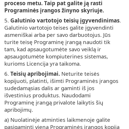
proceso metu. Taip pat galite ją rasti
Programinės įrangos žinyno skyriuje.
5.
Galutinio vartotojo teisių įgyvendinimas
.
Galutinio vartotojo teises galite įgyvendinti
asmeniškai arba per savo darbuotojus. Jūs
turite teisę Programinę įrangą naudoti tik
tam, kad apsaugotumėte savo veiklą ir
apsaugotumėte kompiuterines sistemas,
kurioms Licencija yra taikoma.
6.
Teisių apribojimai.
Neturite teisės
kopijuoti, platinti, išimti Programinės įrangos
sudedamąsias dalis ar gaminti iš jos
išvestinius produktus. Naudodami
Programinę įrangą privalote laikytis šių
apribojimų.
a) Nuolatinėje atminties laikmenoje galite
pasigaminti vieną Programinės įrangos kopiją