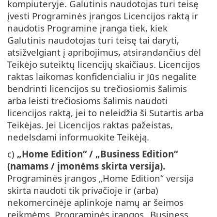
kompiuteryje. Galutinis naudotojas turi teisę
įvesti Programinės įrangos Licencijos raktą ir
naudotis Programine įranga tiek, kiek
Galutinis naudotojas turi teisę tai daryti,
atsižvelgiant į apribojimus, atsirandančius dėl
Teikėjo suteiktų licencijų skaičiaus. Licencijos
raktas laikomas konfidencialiu ir Jūs negalite
bendrinti licencijos su trečiosiomis šalimis
arba leisti trečiosioms šalimis naudoti
licencijos raktą, jei to neleidžia ši Sutartis arba
Teikėjas. Jei Licencijos raktas pažeistas,
nedelsdami informuokite Teikėją.
c)
„Home Edition“ / „Business Edition“
(namams / įmonėms skirta versija).
Programinės įrangos „Home Edition“ versija
skirta naudoti tik privačioje ir (arba)
nekomercinėje aplinkoje namų ar šeimos
reikmėms. Programinės įrangos „Business