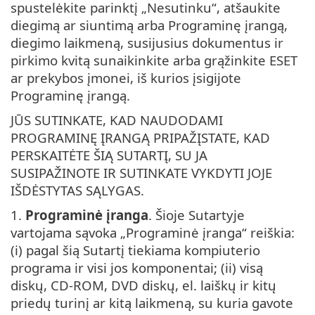
spustelėkite parinktį „Nesutinku“, atšaukite
diegimą ar siuntimą arba Programinę įrangą,
diegimo laikmeną, susijusius dokumentus ir
pirkimo kvitą sunaikinkite arba grąžinkite ESET
ar prekybos įmonei, iš kurios įsigijote
Programinę įrangą.
JŪS SUTINKATE, KAD NAUDODAMI
PROGRAMINĘ ĮRANGĄ PRIPAŽĮSTATE, KAD
PERSKAITĖTE ŠIĄ SUTARTĮ, SU JA
SUSIPAŽINOTE IR SUTINKATE VYKDYTI JOJE
IŠDĖSTYTAS SĄLYGAS.
1.
Programinė įranga
. Šioje Sutartyje
vartojama sąvoka „Programinė įranga“ reiškia:
(i) pagal šią Sutartį tiekiama kompiuterio
programa ir visi jos komponentai; (ii) visą
diskų, CD-ROM, DVD diskų, el. laiškų ir kitų
priedų turinį ar kitą laikmeną, su kuria gavote