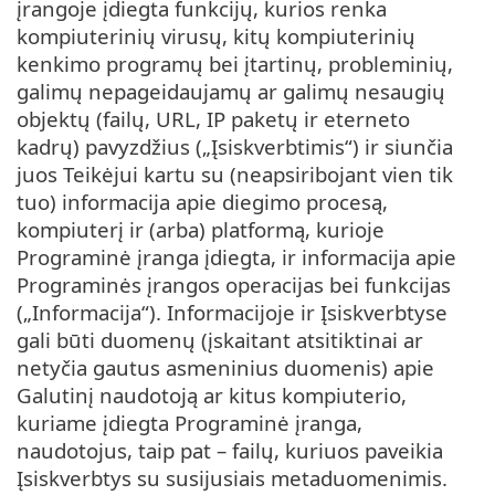
įrangoje įdiegta funkcijų, kurios renka
kompiuterinių virusų, kitų kompiuterinių
kenkimo programų bei įtartinų, probleminių,
galimų nepageidaujamų ar galimų nesaugių
objektų (failų, URL, IP paketų ir eterneto
kadrų) pavyzdžius („Įsiskverbtimis“) ir siunčia
juos Teikėjui kartu su (neapsiribojant vien tik
tuo) informacija apie diegimo procesą,
kompiuterį ir (arba) platformą, kurioje
Programinė įranga įdiegta, ir informacija apie
Programinės įrangos operacijas bei funkcijas
(„Informacija“). Informacijoje ir Įsiskverbtyse
gali būti duomenų (įskaitant atsitiktinai ar
netyčia gautus asmeninius duomenis) apie
Galutinį naudotoją ar kitus kompiuterio,
kuriame įdiegta Programinė įranga,
naudotojus, taip pat – failų, kuriuos paveikia
Įsiskverbtys su susijusiais metaduomenimis.