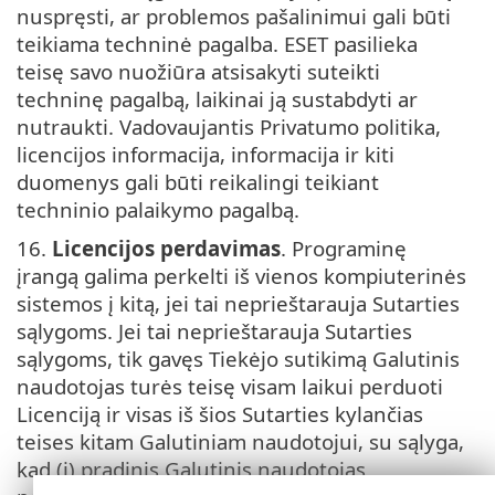
nuspręsti, ar problemos pašalinimui gali būti
teikiama techninė pagalba. ESET pasilieka
teisę savo nuožiūra atsisakyti suteikti
techninę pagalbą, laikinai ją sustabdyti ar
nutraukti. Vadovaujantis Privatumo politika,
licencijos informacija, informacija ir kiti
duomenys gali būti reikalingi teikiant
techninio palaikymo pagalbą.
16.
Licencijos perdavimas
. Programinę
įrangą galima perkelti iš vienos kompiuterinės
sistemos į kitą, jei tai neprieštarauja Sutarties
sąlygoms. Jei tai neprieštarauja Sutarties
sąlygoms, tik gavęs Tiekėjo sutikimą Galutinis
naudotojas turės teisę visam laikui perduoti
Licenciją ir visas iš šios Sutarties kylančias
teises kitam Galutiniam naudotojui, su sąlyga,
kad (i) pradinis Galutinis naudotojas