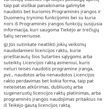
taip pat visiškai panaikinama galimybė
naudotis bet kuriomis Programinės įrangos ir
Duomenų trynimo funkcijomis bei su kuria
nors iš Programinės įrangos funkcijų susijusia
informacija, kuri saugoma Tiekėjo ar trečiųjų
šalių serveriuose.
g) Jūs sutinkate neatlikti jokių veiksmų
naudodamiesi licencijos raktu, kurie
prieštarautų šios Sutarties sąlygoms arba
suteiktų Licencijos raktą asmeniui, kuris
neturi teisės naudotis programine įranga,
pvz., naudotos arba nenaudotos Licencijos
rakto perdavimas bet kokia forma, taip pat
neteisėtas atkūrimas, dubliuotų arba
sugeneruotų licencijos raktų platinimas, arba
programinės įrangos naudojimas pritaikius ne
iš Teikėjo gautą licencijos raktą.