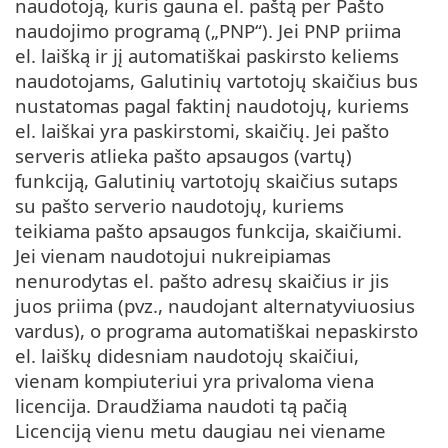
naudotoją, kuris gauna el. paštą per Pašto
naudojimo programą („PNP“). Jei PNP priima
el. laišką ir jį automatiškai paskirsto keliems
naudotojams, Galutinių vartotojų skaičius bus
nustatomas pagal faktinį naudotojų, kuriems
el. laiškai yra paskirstomi, skaičių. Jei pašto
serveris atlieka pašto apsaugos (vartų)
funkciją, Galutinių vartotojų skaičius sutaps
su pašto serverio naudotojų, kuriems
teikiama pašto apsaugos funkcija, skaičiumi.
Jei vienam naudotojui nukreipiamas
nenurodytas el. pašto adresų skaičius ir jis
juos priima (pvz., naudojant alternatyviuosius
vardus), o programa automatiškai nepaskirsto
el. laiškų didesniam naudotojų skaičiui,
vienam kompiuteriui yra privaloma viena
licencija. Draudžiama naudoti tą pačią
Licenciją vienu metu daugiau nei viename