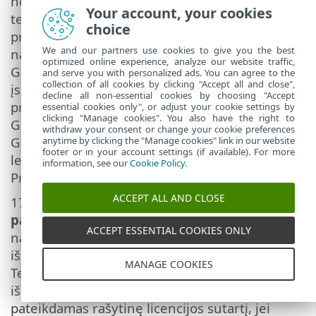
nepasiliko Programinės įrangos kopijų; (ii)
Your account, your cookies
teisių perdavimas vykdomas tiesiogiai, t. y.
choice
pradinis Galutinis naudotojas jas perduoda
We and our partners use cookies to give you the best
naujajam Galutiniam naudotojui; (iii) naujasis
optimized online experience, analyze our website traffic,
Galutinis naudotojas prisiims visas teises ir
and serve you with personalized ads. You can agree to the
collection of all cookies by clicking "Accept all and close",
įsipareigojimus, pagal Sutartį priklausančius
decline all non-essential cookies by choosing "Accept
pradiniam Galutiniam naudotojui; (iv) pradinis
essential cookies only", or adjust your cookie settings by
clicking "Manage cookies". You also have the right to
Galutinis naudotojas pateiks naujajam
withdraw your consent or change your cookie preferences
Galutiniam naudotojui dokumentus,
anytime by clicking the "Manage cookies" link in our website
footer or in your account settings (if available). For more
leidžiančius įsitikinti 17 straipsnyje nurodytos
information, see our
Cookie Policy
.
Programinės įrangos autentiškumu.
ACCEPT ALL AND CLOSE
17.
Programinės įrangos autentiškumo
patikrinimas.
Galutinis vartotojas teisę
ACCEPT ESSENTIAL COOKIES ONLY
naudotis Programine įranga gali įrodyti vienu
iš toliau pateikiamų būdų: (i) pateikdamas
MANAGE COOKIES
Teikėjo ar Teikėjo paskirtos trečiosios šalies
išduotą licencijos pažymėjimą; (ii)
pateikdamas rašytinę licencijos sutartį, jei