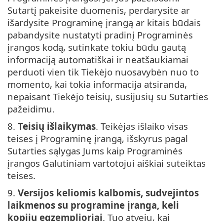
Sutartį pakeisite duomenis, perdarysite ar
išardysite Programinę įrangą ar kitais būdais
pabandysite nustatyti pradinį Programinės
įrangos kodą, sutinkate tokiu būdu gautą
informaciją automatiškai ir neatšaukiamai
perduoti vien tik Tiekėjo nuosavybėn nuo to
momento, kai tokia informacija atsiranda,
nepaisant Tiekėjo teisių, susijusių su Sutarties
pažeidimu.
8.
Teisių išlaikymas
. Teikėjas išlaiko visas
teises į Programinę įrangą, išskyrus pagal
Sutarties sąlygas Jums kaip Programinės
įrangos Galutiniam vartotojui aiškiai suteiktas
teises.
9.
Versijos keliomis kalbomis, sudvejintos
laikmenos su programine įranga, keli
kopijų egzemplioriai
. Tuo atveju, kai