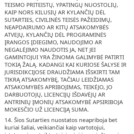
TEISMO PRITEISTŲ, YPATINGŲ NUOSTOLIŲ,
KAIP NORS KILUSIŲ AR KYLANČIŲ DĖL
SUTARTIES, CIVILINĖS TEISĖS PAŽEIDIMŲ,
NEAPDAIRUMO AR KITŲ ATSAKOMYBĖS
ATVEJŲ, KYLANČIŲ DĖL PROGRAMINĖS
ĮRANGOS ĮDIEGIMO, NAUDOJIMO AR
NEGALĖJIMO NAUDOTIS JA, NET JEI
GAMINTOJUI YRA ŽINOMA GALIMYBĖ PATIRTI
TOKIĄ ŽALĄ. KADANGI KAI KURIOSE ŠALYSE IR
JURISDIKCIJOSE DRAUDŽIAMA IŠSKIRTI TAM
TIKRĄ ATSAKOMYBĘ, TAČIAU LEIDŽIAMAS
ATSAKOMYBĖS APRIBOJIMAS, TEIKĖJO, JO
DARBUOTOJŲ, LICENCIJŲ IŠDAVĖJŲ AR
ANTRINIŲ ĮMONIŲ ATSAKOMYBĖ APSIRIBOJA
MOKESČIO UŽ LICENCIJĄ SUMA.
14. Šios Sutarties nuostatos neapriboja bet
kuriai šaliai, veikiančiai kaip vartotojui,