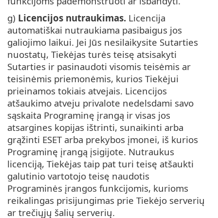
funkcijoms pademonstruoti ar išbandyti.
g)
Licencijos nutraukimas.
Licencija
automatiškai nutraukiama pasibaigus jos
galiojimo laikui. Jei Jūs nesilaikysite Sutarties
nuostatų, Tiekėjas turės teisę atsisakyti
Sutarties ir pasinaudoti visomis teisėmis ar
teisinėmis priemonėmis, kurios Tiekėjui
prieinamos tokiais atvejais. Licencijos
atšaukimo atveju privalote nedelsdami savo
sąskaita Programinę įrangą ir visas jos
atsargines kopijas ištrinti, sunaikinti arba
grąžinti ESET arba prekybos įmonei, iš kurios
Programinę įrangą įsigijote. Nutraukus
licenciją, Tiekėjas taip pat turi teisę atšaukti
galutinio vartotojo teisę naudotis
Programinės įrangos funkcijomis, kurioms
reikalingas prisijungimas prie Tiekėjo serverių
ar trečiųjų šalių serverių.