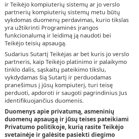
ir Teikėjo kompiuterių sistemų ar jo verslo
partnerių kompiuterių sistemų metu būtų
vykdomas duomenų perdavimas, kurio tikslas
yra užtikrinti Programinės įrangos
funkcionalumą ir leidimą ją naudoti bei
Teikėjo teisių apsaugą.
Sudarius Sutartį Teikėjas ar bet kuris jo verslo
partneris, kaip Teikėjo platinimo ir palaikymo
tinklo dalis, sąskaitų pateikimo tikslu,
vykdydamas šią Sutartį ir perduodamas
pranešimus į jūsų kompiuterį, turi teisę
perduoti, apdoroti ir saugoti pagrindinius Jus
identifikuojančius duomenis.
Duomenys apie privatumą, asmeninių
duomenų apsaugą ir jūsų teises pateikiami
Privatumo politikoje, kurią rasite Teikėjo
svetainėje ir galėsite pasiekti diegimo