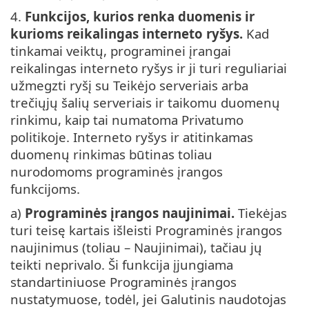
4.
Funkcijos, kurios renka duomenis ir
kurioms reikalingas interneto ryšys.
Kad
tinkamai veiktų, programinei įrangai
reikalingas interneto ryšys ir ji turi reguliariai
užmegzti ryšį su Teikėjo serveriais arba
trečiųjų šalių serveriais ir taikomu duomenų
rinkimu, kaip tai numatoma Privatumo
politikoje. Interneto ryšys ir atitinkamas
duomenų rinkimas būtinas toliau
nurodomoms programinės įrangos
funkcijoms.
a)
Programinės įrangos naujinimai.
Tiekėjas
turi teisę kartais išleisti Programinės įrangos
naujinimus (toliau – Naujinimai), tačiau jų
teikti neprivalo. Ši funkcija įjungiama
standartiniuose Programinės įrangos
nustatymuose, todėl, jei Galutinis naudotojas