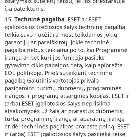
įstatymais suteiktų teisių, jei jos prieštarauja
čia pateiktoms.
15.
Techninė pagalba
. ESET ar ESET
įgaliotosios trečiosios šalys techninę pagalbą
teikia savo nuožiūra, nesuteikdamos jokių
garantijų ar pareiškimų. Jokie techninė
pagalba nebus teikiama po to, kai Programinė
įranga ar bet kuri jos funkcija pasieks
gyvavimo ciklo pabaigos datą, kaip apibrėžta
EOL politikoje. Prieš suteikiant techninę
pagalbą Galutinis vartotojas privalo
pasigaminti turimų duomenų, programinės
įrangos ir programų atsargines kopijas. ESET ir
(arba) ESET įgaliotosios šalys neprisiima
atsakomybės už žalą ar prarastus duomenis,
turtą, programinę įrangą ar aparatinę įrangą,
ar dėl techninės pagalbos prarastą pelną. ESET
ir (arba) ESET įgaliotosios šalys pasilieka teisę