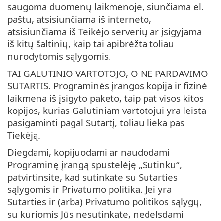
saugoma duomenų laikmenoje, siunčiama el.
paštu, atsisiunčiama iš interneto,
atsisiunčiama iš Teikėjo serverių ar įsigyjama
iš kitų šaltinių, kaip tai apibrėžta toliau
nurodytomis sąlygomis.
TAI GALUTINIO VARTOTOJO, O NE PARDAVIMO
SUTARTIS. Programinės įrangos kopija ir fizinė
laikmena iš įsigyto paketo, taip pat visos kitos
kopijos, kurias Galutiniam vartotojui yra leista
pasigaminti pagal Sutartį, toliau lieka pas
Tiekėją.
Diegdami, kopijuodami ar naudodami
Programinę įrangą spustelėję „Sutinku“,
patvirtinsite, kad sutinkate su Sutarties
sąlygomis ir Privatumo politika. Jei yra
Sutarties ir (arba) Privatumo politikos sąlygų,
su kuriomis Jūs nesutinkate, nedelsdami