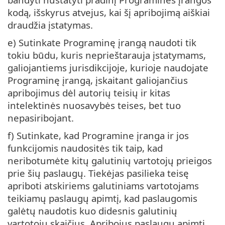
kodą, išskyrus atvejus, kai šį apribojimą aiškiai
draudžia įstatymas.
e) Sutinkate Programinę įrangą naudoti tik
tokiu būdu, kuris neprieštarauja įstatymams,
galiojantiems jurisdikcijoje, kurioje naudojate
Programinę įrangą, įskaitant galiojančius
apribojimus dėl autorių teisių ir kitas
intelektinės nuosavybės teises, bet tuo
nepasiribojant.
f) Sutinkate, kad Programine įranga ir jos
funkcijomis naudositės tik taip, kad
neribotumėte kitų galutinių vartotojų prieigos
prie šių paslaugų. Tiekėjas pasilieka teisę
apriboti atskiriems galutiniams vartotojams
teikiamų paslaugų apimtį, kad paslaugomis
galėtų naudotis kuo didesnis galutinių
vartotojų skaičius. Apribojus paslaugų apimtį