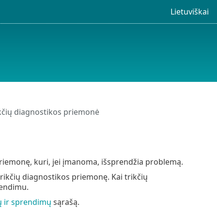
Lietuviškai
kčių diagnostikos priemonė
priemonę, kuri, jei įmanoma, išsprendžia problemą.
rikčių diagnostikos priemonę. Kai trikčių
rendimu.
ų ir sprendimų
sąrašą.