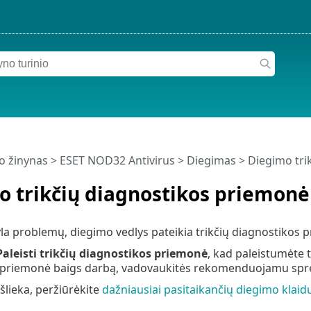
o žinynas
>
ESET NOD32 Antivirus
>
Diegimas
> Diegimo tri
o trikčių diagnostikos priemonė
kyla problemų, diegimo vedlys pateikia trikčių diagnostikos 
Paleisti trikčių diagnostikos priemonė
, kad paleistumėte t
 priemonė baigs darbą, vadovaukitės rekomenduojamu sp
šlieka, peržiūrėkite
dažniausiai pasitaikančių diegimo klaid