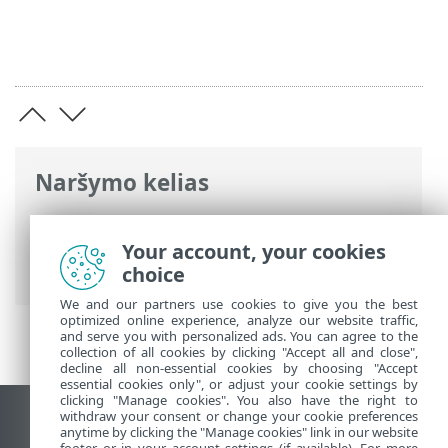
Naršymo kelias
ESET interneto žinynas
>
ESET NOD32
Antivirus
>
Diegimas
> Pirmas
Your account, your cookies
nuskaitymas po diegimo
choice
We and our partners use cookies to give you the best
optimized online experience, analyze our website traffic,
and serve you with personalized ads. You can agree to the
collection of all cookies by clicking "Accept all and close",
decline all non-essential cookies by choosing "Accept
essential cookies only", or adjust your cookie settings by
clicking "Manage cookies". You also have the right to
withdraw your consent or change your cookie preferences
Rodyti darbalaukio tinklavietę
anytime by clicking the "Manage cookies" link in our website